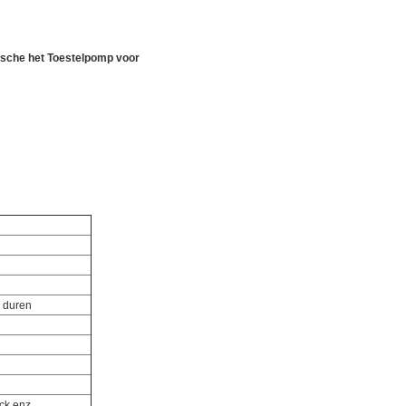
ische het Toestelpomp voor
e duren
ck enz.