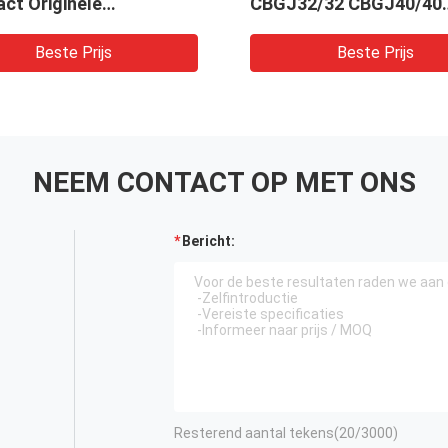
ct Originele
CBGJ32/32 CBGJ40/40
ielpomp Voor Zware
CBGJ50/50 CBGJ63/63 
nes En Voertuigen
Compacte Originele
Beste Prijs
Beste Prijs
Hydraulische Tandwiel
Voor Bouwmachines
NEEM CONTACT OP MET ONS
Bericht:
Resterend aantal tekens(
20
/3000)