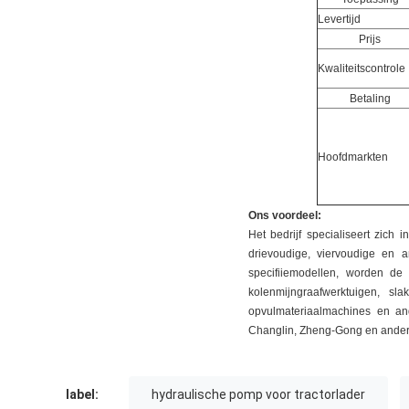
Levertijd
Prijs
Kwaliteitscontrole
Betaling
Hoofdmarkten
Ons voordeel:
Het bedrijf specialiseert zic
drievoudige, viervoudige en
specifiiemodellen, worden de
kolenmijngraafwerktuigen, s
opvulmateriaalmachines en a
Changlin, Zheng-Gong en ander
label:
hydraulische pomp voor tractorlader