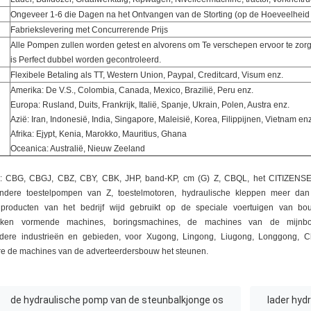
Ongeveer 1-6 die Dagen na het Ontvangen van de Storting (op de Hoeveelheid
Fabriekslevering met Concurrerende Prijs
Alle Pompen zullen worden getest en alvorens om Te verschepen ervoor te zor
is Perfect dubbel worden gecontroleerd.
Flexibele Betaling als TT, Western Union, Paypal, Creditcard, Visum enz.
Amerika: De V.S., Colombia, Canada, Mexico, Brazilië, Peru enz.
Europa: Rusland, Duits, Frankrijk, Italië, Spanje, Ukrain, Polen, Austra enz.
Azië: Iran, Indonesië, India, Singapore, Maleisië, Korea, Filippijnen, Vietnam enz
Afrika: Ejypt, Kenia, Marokko, Mauritius, Ghana
Oceanica: Australië, Nieuw Zeeland
h in: CBG, CBGJ, CBZ, CBY, CBK, JHP, band-KP, cm (G) Z, CBQL, het CITIZEN
 andere toestelpompen van Z, toestelmotoren, hydraulische kleppen meer d
 producten van het bedrijf wijd gebruikt op de speciale voertuigen van bo
lakken vormende machines, boringsmachines, de machines van de mijnbou
ndere industrieën en gebieden, voor Xugong, Lingong, Liugong, Longgong, 
e de machines van de adverteerdersbouw het steunen.
de hydraulische pomp van de steunbalkjonge os
lader hyd