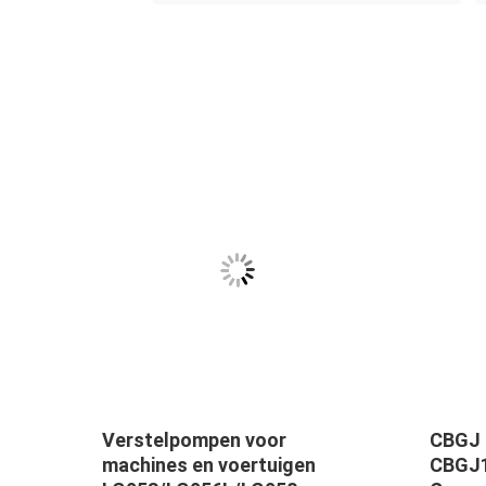
che
Verstelpompen voor
CBGJ 
r
machines en voertuigen
CBGJ1