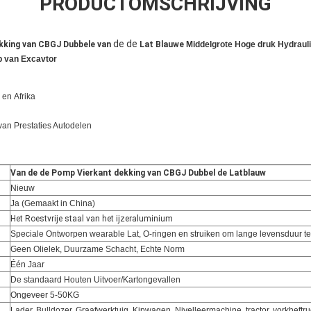
PRODUCTOMSCHRIJVING
de de
kking van CBGJ Dubbele van
Lat Blauwe
Middelgrote Hoge druk Hydraul
p van Excavtor
, en
Afrika
van Prestaties Autodelen
Van de de Pomp Vierkant dekking van CBGJ Dubbel de Latblauw
Nieuw
Ja (Gemaakt in China)
Het Roestvrije staal van het ijzeraluminium
n
Speciale Ontworpen wearable Lat, O-ringen en struiken om lange levensduur t
Geen Olielek, Duurzame Schacht, Echte Norm
Één Jaar
De standaard Houten Uitvoer/Kartongevallen
Ongeveer 5-50KG
Lader, Bulldozer, Graafwerktuig, Kipwagen, Nivelleermachine, tractor, vorkheftru