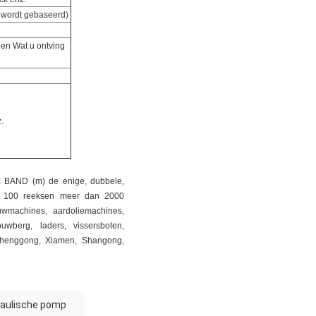
 wordt gebaseerd)
gen Wat u ontving
.
SE BAND (m) de enige, dubbele,
an 100 reeksen meer dan 2000
uwmachines, aardoliemachines,
wberg, laders, vissersboten,
Chenggong, Xiamen, Shangong,
raulische pomp