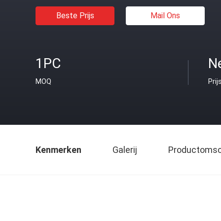
Beste Prijs
Mail Ons
1PC
Ne
MOQ
Prij
Kenmerken
Galerij
Productomsch