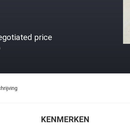
gotiated price
s
rijving
KENMERKEN