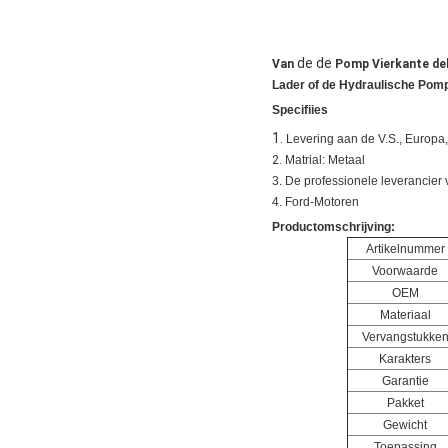
de de
Van
Pomp Vierkante de
Lader of de Hydraulische Pom
Specifiies
1.
Levering aan de V.S., Europa
2.
Matrial: Metaal
3. De professionele leverancier 
4. Ford-Motoren
Productomschrijving:
Artikelnummer
Voorwaarde
OEM
Materiaal
Vervangstukke
Karakters
Garantie
Pakket
Gewicht
Toepassing