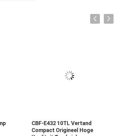
omp
CBF-E432 10TL Vertand
PUMP
Compact Origineel Hoge
KOMA