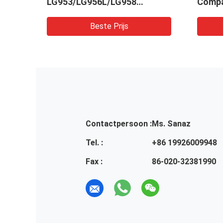
LG953/LG956L/LG958
Compa
en
Hydraulische oliepompen
Tandw
voor graafmachines
Machi
Beste Prijs
Contactpersoon :
Ms. Sanaz
Tel. :
+86 19926009948
Fax :
86-020-32381990