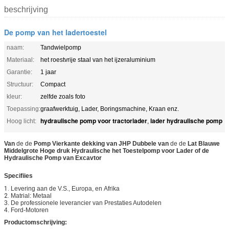
beschrijving
De pomp van het ladertoestel
naam:
Tandwielpomp
Materiaal:
het roestvrije staal van het ijzeraluminium
Garantie:
1 jaar
Structuur:
Compact
kleur:
zelfde zoals foto
Toepassing:
graafwerktuig, Lader, Boringsmachine, Kraan enz.
hydraulische pomp voor tractorlader
lader hydraulische pomp
Hoog licht:
,
Van
de de
Pomp Vierkante dekking van JHP Dubbele van
de de
Lat Blauwe
Middelgrote Hoge druk Hydraulische het Toestelpomp voor Lader of de
Hydraulische Pomp van Excavtor
Specifiies
1.
Levering aan de V.S., Europa, en
Afrika
2.
Matrial: Metaal
3. De professionele leverancier van Prestaties Autodelen
4. Ford-Motoren
Productomschrijving: