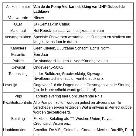
Artikelnummer
Van de de Pomp Vierkant dekking van JHP Dubbel de
Latblauw
Voorwaarde
Nieuw
OEM
Ja (Gemaakt in China)
Materiaal
Het Roestvrije staal van het ijzeraluminium
Vervangstukken
Speciale Ontworpen wearable Lat, O-ringen en struiken om
lange levensduur te duren
Karakters
Geen Olielek, Duurzame Schacht, Echte Norm
Garantie
Één Jaar
Pakket
De standaard Houten Uitvoer/Kartongevallen
Gewicht
Ongeveer 5-50KG
Toepassing
Lader, Bulldozer, Graafwerktuig, Kipwagen,
Nivelleermachine, tractor, vorkheftruck enz.
Levertijd
Ongeveer 1-6 die Dagen na het Ontvangen van de Storting
(op de Hoeveelheid wordt gebaseerd)
Prijs
Fabriekslevering met Concurrerende Prijs
Kwaliteitscontrole
Alle Pompen zullen worden getest en alvorens om Te
verschepen ervoor te zorgen Wat u ontving is Perfect dubbel
worden gecontroleerd.
Betaling
Flexibele Betaling als TT, Western Union, Paypal,
Creditcard, Visum enz.
Hoofdmarkten
Amerika: De V.S., Colombia, Canada, Mexico, Brazilië, Peru
enz.