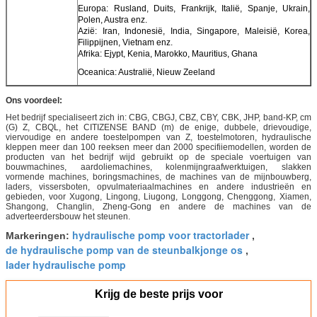
Europa: Rusland, Duits, Frankrijk, Italië, Spanje, Ukrain,
Polen, Austra enz.
Azië: Iran, Indonesië, India, Singapore, Maleisië, Korea,
Filippijnen, Vietnam enz.
Afrika: Ejypt, Kenia, Marokko, Mauritius, Ghana
Oceanica: Australië, Nieuw Zeeland
Ons voordeel:
Het bedrijf specialiseert zich in: CBG, CBGJ, CBZ, CBY, CBK, JHP, band-KP, cm
(G) Z, CBQL, het CITIZENSE BAND (m) de enige, dubbele, drievoudige,
viervoudige en andere toestelpompen van Z, toestelmotoren, hydraulische
kleppen meer dan 100 reeksen meer dan 2000 specifiiemodellen, worden de
producten van het bedrijf wijd gebruikt op de speciale voertuigen van
bouwmachines, aardoliemachines, kolenmijngraafwerktuigen, slakken
vormende machines, boringsmachines, de machines van de mijnbouwberg,
laders, vissersboten, opvulmateriaalmachines en andere industrieën en
gebieden, voor Xugong, Lingong, Liugong, Longgong, Chenggong, Xiamen,
Shangong, Changlin, Zheng-Gong en andere de machines van de
adverteerdersbouw het steunen.
hydraulische pomp voor tractorlader
Markeringen:
,
de hydraulische pomp van de steunbalkjonge os
,
lader hydraulische pomp
Krijg de beste prijs voor