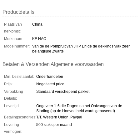
Productdetails
Plaats van
China
herkomst:
Merknaam:
KE HAO
Modelnummer:
Van de de Pompruit van JHP Enige de dekkings vlak zeer
belangrijke Zwarte
Betalen & Verzenden Algemene voorwaarden
Min. bestelaantal:
Onderhandelen
Prijs:
Negotiated price
Verpakking
Standaard verschepend pakket
Details:
Levertijd:
Ongeveer 1-6 die Dagen na het Ontvangen van de
Storting (op de Hoeveelheid wordt gebaseerd)
Betalingscondities:
T/T, Western Union, Paypal
Levering
500 stuks per maand
vermogen: