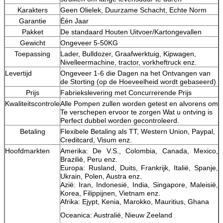
Karakters
Geen Olielek, Duurzame Schacht, Echte Norm
Garantie
Één Jaar
Pakket
De standaard Houten Uitvoer/Kartongevallen
Gewicht
Ongeveer 5-50KG
Toepassing
Lader, Bulldozer, Graafwerktuig, Kipwagen,
Nivelleermachine, tractor, vorkheftruck enz.
Levertijd
Ongeveer 1-6 die Dagen na het Ontvangen van
de Storting (op de Hoeveelheid wordt gebaseerd)
Prijs
Fabriekslevering met Concurrerende Prijs
Kwaliteitscontrole
Alle Pompen zullen worden getest en alvorens om
Te verschepen ervoor te zorgen Wat u ontving is
Perfect dubbel worden gecontroleerd.
Betaling
Flexibele Betaling als TT, Western Union, Paypal,
Creditcard, Visum enz.
Hoofdmarkten
Amerika: De V.S., Colombia, Canada, Mexico,
Brazilië, Peru enz.
Europa: Rusland, Duits, Frankrijk, Italië, Spanje,
Ukrain, Polen, Austra enz.
Azië: Iran, Indonesië, India, Singapore, Maleisië,
Korea, Filippijnen, Vietnam enz.
Afrika: Ejypt, Kenia, Marokko, Mauritius, Ghana
Oceanica: Australië, Nieuw Zeeland