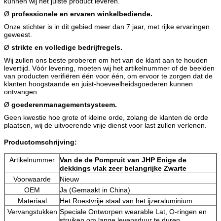
kunnen wij het juiste product leveren.
Ø
professionele en ervaren winkelbediende.
Onze stichter is in dit gebied meer dan 7 jaar, met rijke ervaringen
geweest.
Ø
strikte en volledige bedrijfregels.
Wij zullen ons beste proberen om het van de klant aan te houden
levertijd. Vóór levering, moeten wij het artikelnummer of de beelden
van producten verifiëren één voor één, om ervoor te zorgen dat de
klanten hoogstaande en juist-hoeveelheidsgoederen kunnen
ontvangen.
Ø
goederenmanagementsysteem.
Geen kwestie hoe grote of kleine orde, zolang de klanten de orde
plaatsen, wij de uitvoerende vrije dienst voor last zullen verlenen.
Productomschrijving:
Artikelnummer
Van de de Pompruit van JHP Enige de
dekkings vlak zeer belangrijke Zwarte
Voorwaarde
Nieuw
OEM
Ja (Gemaakt in China)
Materiaal
Het Roestvrije staal van het ijzeraluminium
Vervangstukken
Speciale Ontworpen wearable Lat, O-ringen en
struiken om lange levensduur te duren