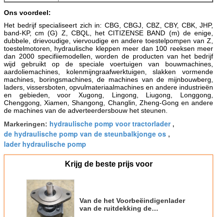
Ons voordeel:
Het bedrijf specialiseert zich in: CBG, CBGJ, CBZ, CBY, CBK, JHP,
band-KP, cm (G) Z, CBQL, het CITIZENSE BAND (m) de enige,
dubbele, drievoudige, viervoudige en andere toestelpompen van Z,
toestelmotoren, hydraulische kleppen meer dan 100 reeksen meer
dan 2000 specifiiemodellen, worden de producten van het bedrijf
wijd gebruikt op de speciale voertuigen van bouwmachines,
aardoliemachines, kolenmijngraafwerktuigen, slakken vormende
machines, boringsmachines, de machines van de mijnbouwberg,
laders, vissersboten, opvulmateriaalmachines en andere industrieën
en gebieden, voor Xugong, Lingong, Liugong, Longgong,
Chenggong, Xiamen, Shangong, Changlin, Zheng-Gong en andere
de machines van de adverteerdersbouw het steunen.
hydraulische pomp voor tractorlader
Markeringen:
,
de hydraulische pomp van de steunbalkjonge os
,
lader hydraulische pomp
Krijg de beste prijs voor
Van de het Voorbeëindigenlader
van de ruitdekking de
Hydraulische Pomp, de