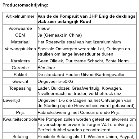
Productomschrijving:
Artikelnummer
Van de de Pompruit van JHP Enig de dekkings
vlak zeer belangrijk Rood
Voorwaarde
Nieuw
OEM
Ja (Gemaakt in China)
Materiaal
Het Roestvrije staal van het ijzeraluminium
Vervangstukken
Speciale Ontworpen wearable Lat, O-ringen en
struiken om lange levensduur te duren
Karakters
Geen Olielek, Duurzame Schacht, Echte Norm
Garantie
Één Jaar
Pakket
De standaard Houten Uitvoer/Kartongevallen
Gewicht
Ongeveer 5-50KG
Toepassing
Lader, Bulldozer, Graafwerktuig, Kipwagen,
Nivelleermachine, tractor, vorkheftruck enz.
Levertijd
Ongeveer 1-6 die Dagen na het Ontvangen van
de Storting (op de Hoeveelheid wordt gebaseerd)
Prijs
Fabriekslevering met Concurrerende Prijs
Kwaliteitscontrole
Alle Pompen zullen worden getest en alvorens om
Te verschepen ervoor te zorgen Wat u ontving is
Perfect dubbel worden gecontroleerd.
Betaling
Flexibele Betaling als TT, Western Union, Paypal,