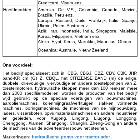
Creditcard, Visum enz.
Hoofdmarkten
Amerika: De V.S., Colombia, Canada, Mexico,
Brazilië, Peru enz.
Europa: Rusland, Duits, Frankrijk, Italië, Spanje,
Ukrain, Polen, Austra enz.
Azië: Iran, Indonesië, India, Singapore, Maleisië,
Korea, Filippijnen, Vietnam enz.
Afrika: Ejypt, Kenia, Marokko, Mauritius, Ghana
Oceanica: Australië, Nieuw Zeeland
Ons voordeel:
Het bedrijf specialiseert zich in: CBG, CBGJ, CBZ, CBY, CBK, JHP,
band-KP, cm (G) Z, CBQL, het CITIZENSE BAND (m) de enige,
dubbele, drievoudige, viervoudige en andere toestelpompen van Z,
toestelmotoren, hydraulische kleppen meer dan 100 reeksen meer
dan 2000 specifiiemodellen, worden de producten van het bedrijf
wijd gebruikt op de speciale voertuigen van bouwmachines,
aardoliemachines, kolenmijngraafwerktuigen, slakken vormende
machines, boringsmachines, de machines van de mijnbouwberg,
laders, vissersboten, opvulmateriaalmachines en andere industrieën
en gebieden, voor Xugong, Lingong, Liugong, Longgong,
Chenggong, Xiamen, Shangong, Changlin, Zheng-Gong en andere
de machines van de adverteerdersbouw het steunen.
hydraulische pomp voor tractorlader
Markeringen:
,