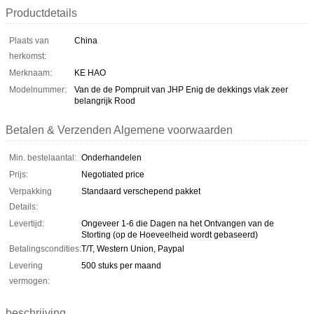
Productdetails
Plaats van
China
herkomst:
Merknaam:
KE HAO
Modelnummer:
Van de de Pompruit van JHP Enig de dekkings vlak zeer
belangrijk Rood
Betalen & Verzenden Algemene voorwaarden
Min. bestelaantal:
Onderhandelen
Prijs:
Negotiated price
Verpakking
Standaard verschepend pakket
Details:
Levertijd:
Ongeveer 1-6 die Dagen na het Ontvangen van de
Storting (op de Hoeveelheid wordt gebaseerd)
Betalingscondities:
T/T, Western Union, Paypal
Levering
500 stuks per maand
vermogen:
beschrijving