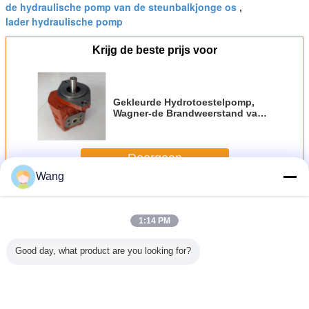
de hydraulische pomp van de steunbalkjonge os
,
lader hydraulische pomp
Krijg de beste prijs voor
Gekleurde Hydrotoestelpomp,
Wagner-de Brandweerstand van
de Lader Hydraulische Pomp
Doorgaan
Wang
De pomp van het ladertoestel
Meer
1:14 PM
Good day, what product are you looking for?
r Gear
Tandwielpomp
Verstelpompen
CBGJ Serie
PUMP ASS
XP0-40L
Hydraulische
voor machines en
Dubbele Pomp
56-26
me pomp
Pomp voor Zware
voertuigen
CBGJ1045+1045
KOMA
sche olie
Dumper Machines
LG953/LG956L/LG958
L 13T Compact
wiellader