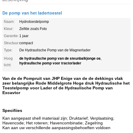
De pomp van het ladertoestel
Naam:
Hydrotoestelpomp
Kleur:
Zelfde zoals Foto
Garantie:
1 jaar
Structuur:
compact
Type:
De Hydraulische Pomp van de Wagnerlader
de hydraulische pomp van de steunbalkjonge os
Hoog
,
hydraulische pomp voor tractorlader
licht:
Van de de Pompruit van JHP Enige van de de dekkings vlak
zeer belangrijke Rode Middelgrote Hoge druk Hydraulische het
Toestelpomp voor Lader of de Hydraulische Pomp van
Excavtor
Specifiies
Kan aangepast shell materiaal zijn; Druktarief; Verplaatsing;
Havencode; Het roteren; Havencombinatie; Zegelring
Kan aan uw verschillende aanpassingsbehoeften voldoen