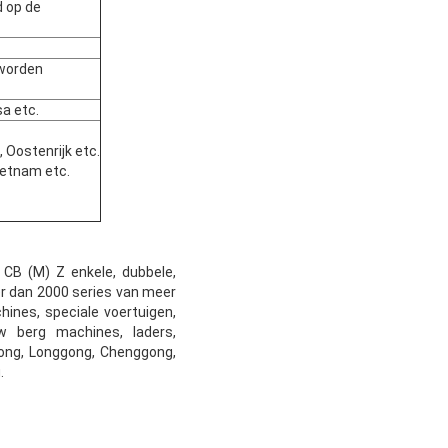
 op de
 worden
sa etc.
, Oostenrijk etc.
Vietnam etc.
 CB (M) Z enkele, dubbele,
r dan 2000 series van meer
ines, speciale voertuigen,
w berg machines, laders,
gong, Longgong, Chenggong,
.