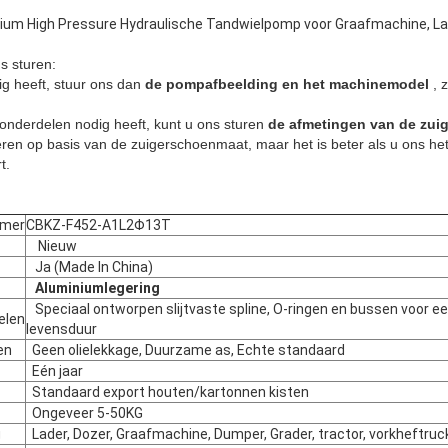
 High Pressure Hydraulische Tandwielpomp voor Graafmachine, Lade
s sturen:
g heeft, stuur ons dan
de pompafbeelding en het machinemodel
, 
onderdelen nodig heeft, kunt u ons sturen
de afmetingen van de zui
ren op basis van de zuigerschoenmaat, maar het is beter als u ons he
t.
mer
CBKZ-F452-A1L2Φ13T
Nieuw
Ja (Made In China)
Aluminiumlegering
Speciaal ontworpen slijtvaste spline, O-ringen en bussen voor ee
elen
levensduur
en
Geen olielekkage, Duurzame as, Echte standaard
Eén jaar
Standaard export houten/kartonnen kisten
Ongeveer 5-50KG
g
Lader, Dozer, Graafmachine, Dumper, Grader, tractor, vorkheftruck