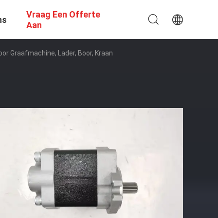
Vraag Een Offerte
ns
Aan
r Graafmachine, Lader, Boor, Kraan