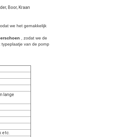
r, Boor, Kraan
zodat we het gemakkelijk
gerschoen
, zodat we de
t typeplaatje van de pomp
n lange
 etc.