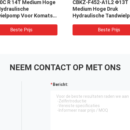
0C R 14T Medium Hoge
CBKZ-F452-A1L2 Φ13T
Hydraulische
Medium Hoge Druk
ielpomp Voor Komatsu
Hydraulische Tandwiel
kt in Graafmachine,
Voor Graafmachine, Lad
 Boor, Kraan
Boor, Kraan
Beste Prijs
Beste Prijs
NEEM CONTACT OP MET ONS
Bericht: