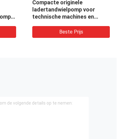
Compacte originele
PUMP
ladertandwielpomp voor
KOMA
pomp
technische machines en
WA2
er,
voertuigen CBKUL-
F427+F427-AFΦL
Beste Prijs