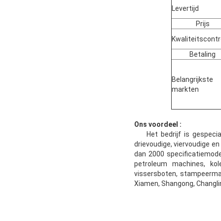
Levertijd
Prijs
Kwaliteitscontr
Betaling
Belangrijkste
markten
Ons voordeel :
Het bedrijf is gespeciali
drievoudige, viervoudige 
dan 2000 specificatiemode
petroleum machines, kol
vissersboten, stampeermac
Xiamen, Shangong, Changli