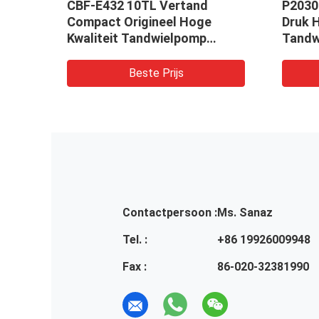
p
CBF-E432 10TL Vertand
P2030
Compact Origineel Hoge
Druk 
Kwaliteit Tandwielpomp
Tandw
tc.
Hydraulische pomp Machines
Gebrui
en Voertuigen
Lader,
Beste Prijs
omp
Contactpersoon :
Ms. Sanaz
Tel. :
+86 19926009948
Fax :
86-020-32381990