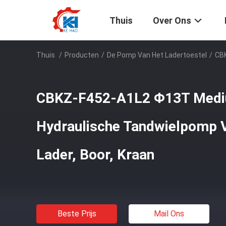
Thuis
Over Ons
Thuis
/
Producten
/
De Pomp Van Het Ladertoestel
/
CBK
CBKZ-F452-A1L2 Φ13T Medi
Hydraulische Tandwielpomp 
Lader, Boor, Kraan
Beste Prijs
Mail Ons