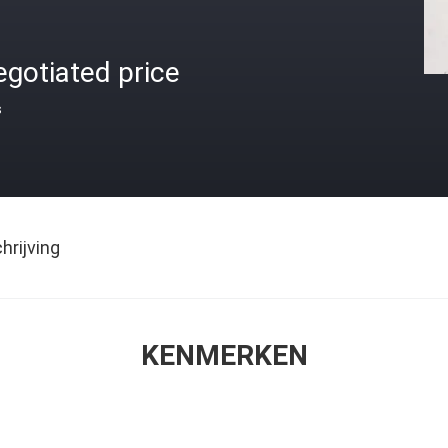
gotiated price
s
rijving
KENMERKEN