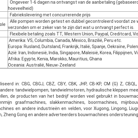
Ongeveer 1-6 dagen na ontvangst van de aanbetaling (gebaseerd
hoeveelheid)
Fabriekslevering met concurrerende prijs
Alle pompen worden getest en dubbel gecontroleerd voordat ze
ole
verzonden om er zeker van te zijn dat wat u ontvangt perfect is.
Flexibele betaling zoals TT, Western Union, Paypal, Creditcard, Vi
Amerika: VS, Columbia, Canada, Mexico, Brazilië, Peru etc.
Europa: Rusland, Duitsland, Frankrijk, Italië, Spanje, Oekraïne, Polen
Azië: Iran, Indonesië, India, Singapore, Maleisië, Korea, Filippijnen, 
Afrika: Egypte, Kenia, Marokko, Mauritius, Ghana
Oceania: Australië, Nieuw-Zeeland
seerd in: CBG, CBGJ, CBZ, CBY, CBK, JHP, CB-KP, CM (G) Z, CBQL,
en andere tandwielpompen, tandwielmotoren, hydraulische kleppen mee
llen, de producten van het bedrijf worden veel gebruikt in bouwmach
enmijn graafmachines, slakkenmachines, boormachines, mijnbou
hines en andere industrieën en velden, voor Xugong, Lingong, Liu
n, Zheng Gong en andere adverteerders bouwmachines ondersteuning