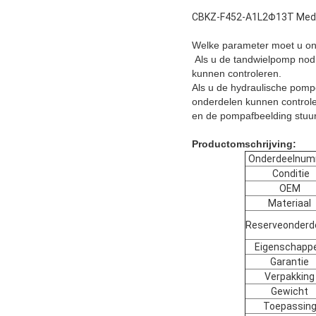
CBKZ-F452-A1L2Φ13T Medium
Welke parameter moet u on
Als u de tandwielpomp nodi
kunnen controleren.
Als u de hydraulische pomp
onderdelen kunnen controle
en de pompafbeelding stuur
Productomschrijving:
Onderdeelnum
Conditie
OEM
Materiaal
Reserveonderd
Eigenschapp
Garantie
Verpakking
Gewicht
Toepassin