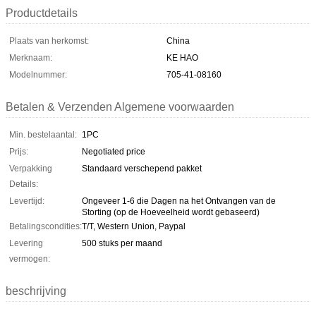
Productdetails
Plaats van herkomst:
China
Merknaam:
KE HAO
Modelnummer:
705-41-08160
Betalen & Verzenden Algemene voorwaarden
Min. bestelaantal:
1PC
Prijs:
Negotiated price
Verpakking
Standaard verschepend pakket
Details:
Levertijd:
Ongeveer 1-6 die Dagen na het Ontvangen van de
Storting (op de Hoeveelheid wordt gebaseerd)
Betalingscondities:
T/T, Western Union, Paypal
Levering
500 stuks per maand
vermogen:
beschrijving