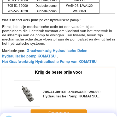
705-51-32060
Dubbele pomp
WA555
705-51-32000
Dubbele pomp
WA540B-1/WA120
705-52-31020
Dubbele pomp
Wa600-3
Wat is het het werk principe van hydraulische pomp?
Eerst, leidt zijn mechanische actie tot een vacuüm bij de
pompinham die luchtdruk toestaat om vloeistof van het reservoir in
de inhamlijn aan de pomp te dwingen. Ten tweede, levert zijn
mechanische actie deze vloeistof aan de pompafzet en dwingt het in
het hydraulische systeem.
Graafwerktuig Hydraulische Delen
Markeringen:
,
hydraulische pomp KOMATSU
,
Het Graafwerktuig Hydraulische Pomp van KOMATSU
Krijg de beste prijs voor
705-41-08160 laderwa320 WA380
Hydraulische Pomp KOMATSU
met Speciale Ontworpen
Wearable Lat
Doorgaan