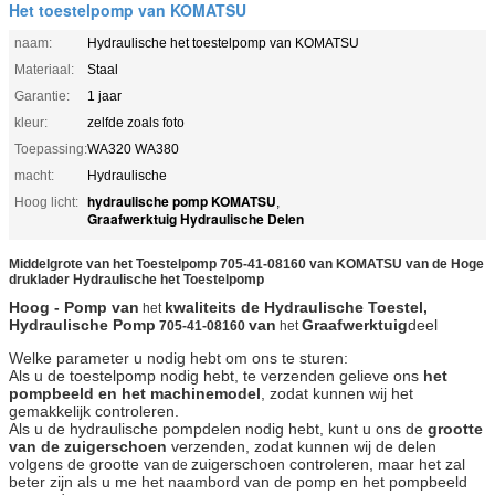
Het toestelpomp van KOMATSU
naam:
Hydraulische het toestelpomp van KOMATSU
Materiaal:
Staal
Garantie:
1 jaar
kleur:
zelfde zoals foto
Toepassing:
WA320 WA380
macht:
Hydraulische
hydraulische pomp KOMATSU
Hoog licht:
,
Graafwerktuig Hydraulische Delen
Middelgrote van het Toestelpomp 705-41-08160 van KOMATSU van de Hoge
druklader Hydraulische het Toestelpomp
Hoog - Pomp van
kwaliteits de Hydraulische Toestel,
het
Hydraulische Pomp
van
Graafwerktuig
deel
705-41-08160
het
Welke parameter u nodig hebt om ons te sturen:
Als u de toestelpomp nodig hebt, te verzenden gelieve ons
het
pompbeeld en het machinemodel
, zodat kunnen wij het
gemakkelijk controleren.
Als u de hydraulische pompdelen nodig hebt, kunt u ons de
grootte
van de zuigerschoen
verzenden, zodat kunnen wij de delen
volgens de grootte van
zuigerschoen controleren, maar het zal
de
beter zijn als u me het naambord van de pomp en het pompbeeld