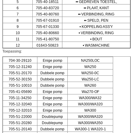
5
705-40-18511
•• GEDREVEN TOESTEL,
6
705-40-83720
•• PLAAT, KANT
7
705-40-80760
•• VERBINDING, RING
8
705-67-01910
•• SPELD, PEN
9
705-67-01330
• KOPPELING ASS'Y
10
705-40-80660
• VERBINDING, RING
11
705-41-80750
• BOUT
12
01643-50823
• WASMACHINE
Toepassing:
704-30-29110
Enige pomp
NA250LOC
705-12-31240
Enige pomp
WA250
705-51-20170
Dubbele pomp
WA250-0C
705-52-30150
Dubbele pomp
Wa250-LC
705-51-10010
Dubbele pomp
WA260
705-41-05690
Enige pomp
Wa270-OF
705-11-34250
Enige pomp
WA300/WA32
705-12-32040
Enige pomp
WA300/WA320
705-12-32010
Enige pomp
WA300
705-51-22000
Doublepump
WA300/WA320
705-51-20280
Doublepump
WA300/WA350
705-51-20140
Dubbele pomp
WA300-1 WA320-1