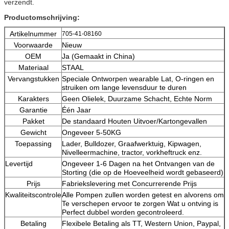
verzendt.
Productomschrijving:
Artikelnummer
705-41-08160
Voorwaarde
Nieuw
OEM
Ja (Gemaakt in China)
Materiaal
STAAL
Vervangstukken
Speciale Ontworpen wearable Lat, O-ringen en
struiken om lange levensduur te duren
Karakters
Geen Olielek, Duurzame Schacht, Echte Norm
Garantie
Één Jaar
Pakket
De standaard Houten Uitvoer/Kartongevallen
Gewicht
Ongeveer 5-50KG
Toepassing
Lader, Bulldozer, Graafwerktuig, Kipwagen,
Nivelleermachine, tractor, vorkheftruck enz.
Levertijd
Ongeveer 1-6 Dagen na het Ontvangen van de
Storting (die op de Hoeveelheid wordt gebaseerd)
Prijs
Fabriekslevering met Concurrerende Prijs
Kwaliteitscontrole
Alle Pompen zullen worden getest en alvorens om
Te verschepen ervoor te zorgen Wat u ontving is
Perfect dubbel worden gecontroleerd.
Betaling
Flexibele Betaling als TT, Western Union, Paypal,