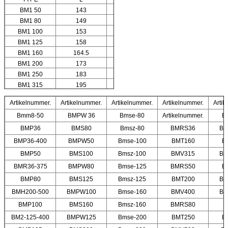
BM1 50
143
10
BM1 80
149
16
BM1 100
153
20
BM1 125
158
25
BM1 160
164.5
30.5
BM1 200
173
38.1
BM1 250
183
50
BM1 315
195
62
BM1 375
207
74
Artikelnummer.
Artikelnummer.
Artikelnummer.
Artikelnummer.
Artik
Bmm8-50
BMPW 36
Bmse-80
Artikelnummer.
B
BMP36
BMS80
Bmsz-80
BMRS36
BM
BMP36-400
BMPW50
Bmse-100
BMT160
B
BMP50
BMS100
Bmsz-100
BMV315
BM
BMR36-375
BMPW80
Bmse-125
BMRS50
B
BMP80
BMS125
Bmsz-125
BMT200
BM
BMH200-500
BMPW100
Bmse-160
BMV400
BM
BMP100
BMS160
Bmsz-160
BMRS80
BM2-125-400
BMPW125
Bmse-200
BMT250
B