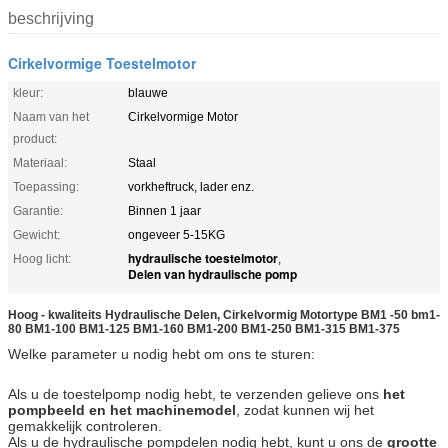
beschrijving
Cirkelvormige Toestelmotor
kleur:
blauwe
Naam van het
Cirkelvormige Motor
product:
Materiaal:
Staal
Toepassing:
vorkheftruck, lader enz.
Garantie:
Binnen 1 jaar
Gewicht:
ongeveer 5-15KG
hydraulische toestelmotor
Hoog licht:
,
Delen van hydraulische pomp
Hoog - kwaliteits Hydraulische Delen,
Cirkelvormig Motor
type
BM1 -50 bm1-
80 BM1-100 BM1-125 BM1-160 BM1-200 BM1-250 BM1-315 BM1-375
Welke parameter u nodig hebt om ons te sturen:
Als u de toestelpomp nodig hebt, te verzenden gelieve ons
het
pompbeeld en het machinemodel
, zodat kunnen wij het
gemakkelijk controleren.
Als u de hydraulische pompdelen nodig hebt, kunt u ons de
grootte