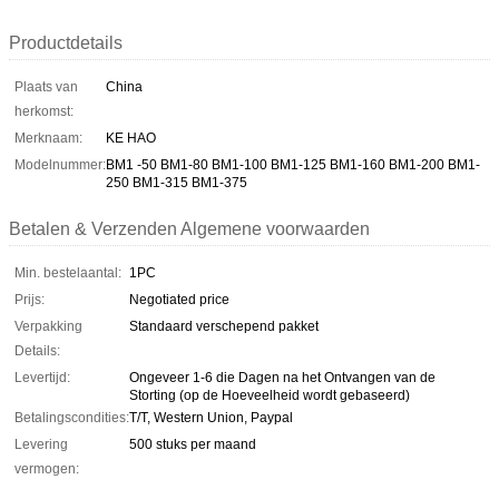
Productdetails
Plaats van
China
herkomst:
Merknaam:
KE HAO
Modelnummer:
BM1 -50 BM1-80 BM1-100 BM1-125 BM1-160 BM1-200 BM1-
250 BM1-315 BM1-375
Betalen & Verzenden Algemene voorwaarden
Min. bestelaantal:
1PC
Prijs:
Negotiated price
Verpakking
Standaard verschepend pakket
Details:
Levertijd:
Ongeveer 1-6 die Dagen na het Ontvangen van de
Storting (op de Hoeveelheid wordt gebaseerd)
Betalingscondities:
T/T, Western Union, Paypal
Levering
500 stuks per maand
vermogen: