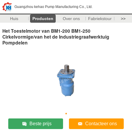
Guangzhou kehao Pump Manufacturing Co., Ltd.
Huis
Producten
Over ons
Fabriekstour
>>
Het Toestelmotor van BM1-200 BM1-250
Cirkelvormige/van het de Industriegraafwerktuig
Pompdelen
Beste prijs
Contacteer ons