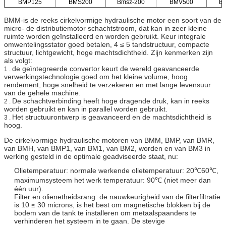
BMP125
BMS200
Bmsz-200
BMV500
B
BMM-is de reeks cirkelvormige hydraulische motor een soort van de
micro- de distributiemotor schachtstroom, dat kan in zeer kleine
ruimte worden geïnstalleerd en worden gebruikt. Keur integrale
omwentelingsstator goed betalen, 4 ≤ 5 tandstructuur, compacte
structuur, lichtgewicht, hoge machtsdichtheid. Zijn kenmerken zijn
als volgt:
de geïntegreerde convertor keurt de wereld geavanceerde
1 .
verwerkingstechnologie goed om het kleine volume, hoog
rendement, hoge snelheid te verzekeren en met lange levensuur
van de gehele machine.
De schachtverbinding heeft hoge dragende druk, kan in reeks
2 .
worden gebruikt en kan in parallel worden gebruikt.
Het structuurontwerp is geavanceerd en de machtsdichtheid is
3 .
hoog.
De cirkelvormige hydraulische motoren van BMM, BMP, van BMR,
van BMH, van BMP1, van BM1, van BM2, worden en van BM3 in
werking gesteld in de optimale geadviseerde staat, nu:
Olietemperatuur: normale werkende olietemperatuur: 20℃60℃,
maximumsysteem het werk temperatuur: 90℃ (niet meer dan
één uur).
Filter en olienetheidsrang: de nauwkeurigheid van de filterfiltratie
is 10 ≤ 30 microns, is het best om magnetische blokken bij de
bodem van de tank te installeren om metaalspaanders te
verhinderen het systeem in te gaan. De stevige