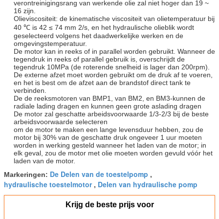
verontreinigingsrang van werkende olie zal niet hoger dan 19 ~
16 zijn.
Olieviscositeit: de kinematische viscositeit van olietemperatuur bij
40 ℃ is 42 ≤ 74 mm 2/s, en het hydraulische olieblik wordt
geselecteerd volgens het daadwerkelijke werken en de
omgevingstemperatuur.
De motor kan in reeks of in parallel worden gebruikt. Wanneer de
tegendruk in reeks of parallel gebruik is, overschrijdt de
tegendruk 10MPa (de roterende snelheid is lager dan 200rpm).
De externe afzet moet worden gebruikt om de druk af te voeren,
en het is best om de afzet aan de brandstof direct tank te
verbinden.
De de reeksmotoren van BMP1, van BM2, en BM3-kunnen de
radiale lading dragen en kunnen geen grote aslading dragen
De motor zal geschatte arbeidsvoorwaarde 1/3-2/3 bij de beste
arbeidsvoorwaarde selecteren
om de motor te maken een lange levensduur hebben, zou de
motor bij 30% van de geschatte druk ongeveer 1 uur moeten
worden in werking gesteld wanneer het laden van de motor; in
elk geval, zou de motor met olie moeten worden gevuld vóór het
laden van de motor.
De Delen van de toestelpomp
Markeringen:
,
hydraulische toestelmotor
Delen van hydraulische pomp
,
Krijg de beste prijs voor