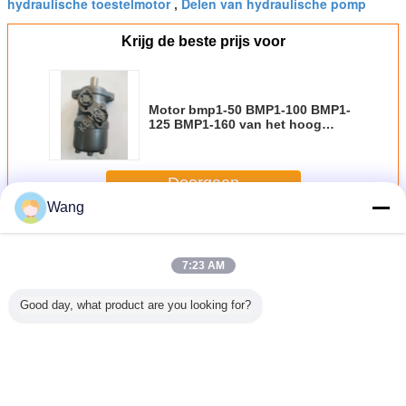
hydraulische toestelmotor
Delen van hydraulische pomp
,
Krijg de beste prijs voor
Motor bmp1-50 BMP1-100 BMP1-
125 BMP1-160 van het hoog
rendement Hydraulische Toestel
Doorgaan
Wang
Cirkelvormige Toestelmotor
Meer
7:23 AM
Good day, what product are you looking for?
aulische
De Motor van het
Het Toestelmotor
KEHAO
Steun van
vormige
hoge snelheids
van BMP1-160
Hydraulische
Toestel
van de
Cirkelvormig
BMP1-200 de
Motor
BMPH
lmotor
Toestel/de
Cirkelvormige/Toestel
Tandwielmotor
BMPH
H36
Motorstaalmateriaal
Blauwe Kleur van
Tandwielpomp
BMPH400 
H80
5 van het
Pompdelen
1512824 Gietijzer
vorkheftru
Veranderingstaal