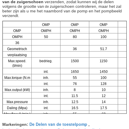
van de zuigerschoen
verzenden, zodat kunnen wij de delen
volgens de grootte van
zuigerschoen controleren, maar het zal
de
beter zijn als u me het naambord van de pomp en het pompbeeld
verzendt.
OMP
OMP
OMP
OMP
OMPH
OMPH
OMPH
OMPH
50
80
100
36
Geometrisch
36
51.7
verplaatsing
Max.speed.
bedrieg.
1500
1150
(t/min)
int.
1650
1450
Max.torque (N.m
inh.
55
100
int.
76
128
Max.output (kW)
inh.
8
10
int.
11.5
12
Max.pressure
inh.
12.5
14
Daling (Mpa)
int.
16.5
17.5
Max.flow (L/min.)
inh.
55
60
int.
60
75
De Delen van de toestelpomp
Markeringen:
,
Gewicht (kg)
5.6
5.6