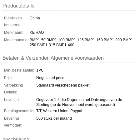
Productdetails
Plaats van
China
herkomst:
Merknaam:
KE HAO
Modelnummer:
BMP1-50 BMP1-100 BMP1-125 BMP1-160 BMP1-200 BMP1-
250 BMP1-315 BMP1-400
Betalen & Verzenden Algemene voorwaarden
Min. bestelaantal:
1PC
Prijs:
Negotiated price
Verpakking
Standaard verschepend pakket
Details:
Levertijd:
Ongeveer 1-6 die Dagen na het Ontvangen van de
Storting (op de Hoeveelheid wordt gebaseerd)
Betalingscondities:
T/T, Western Union, Paypal
Levering
500 stuks per maand
vermogen:
beschrijving