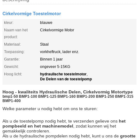
Cirkelvormige Toestelmotor
kleur:
blauwe
Naam van het
Cirkelvormige Motor
product:
Materiaal:
Staal
Toepassing:
vorkheftruck, lader enz.
Garantie:
Binnen 1 jaar
Gewicht:
ongeveer 5-15KG
hydraulische toestelmotor
Hoog licht:
,
De Delen van de toestelpomp
Hoog - kwaliteits Hydraulische Delen,
Cirkelvormig Motor
type
bmp1-50 BMP1-100 BMP1-125 BMP1-160 BMP1-200 BMP1-250 BMP1-315
BMP1-400
Welke parameter u nodig hebt om ons te sturen:
Als u de toestelpomp nodig hebt, te verzenden gelieve ons
het
pompbeeld en het machinemodel
, zodat kunnen wij het
gemakkelijk controleren.
Als u de hydraulische pompdelen nodig hebt, kunt u ons de
grootte