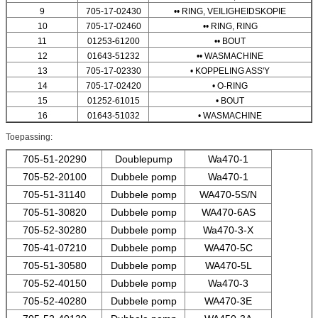
9
705-17-02430
•• RING, VEILIGHEIDSKOPIE
10
705-17-02460
•• RING, RING
11
01253-61200
•• BOUT
12
01643-51232
•• WASMACHINE
13
705-17-02330
• KOPPELING ASS'Y
14
705-17-02420
• O-RING
15
01252-61015
• BOUT
16
01643-51032
• WASMACHINE
Toepassing:
705-51-20290
Doublepump
Wa470-1
705-52-20100
Dubbele pomp
Wa470-1
705-51-31140
Dubbele pomp
WA470-5S/N
705-51-30820
Dubbele pomp
WA470-6AS
705-52-30280
Dubbele pomp
Wa470-3-X
705-41-07210
Dubbele pomp
WA470-5C
705-51-30580
Dubbele pomp
WA470-5L
705-52-40150
Dubbele pomp
Wa470-3
705-52-40280
Dubbele pomp
WA470-3E