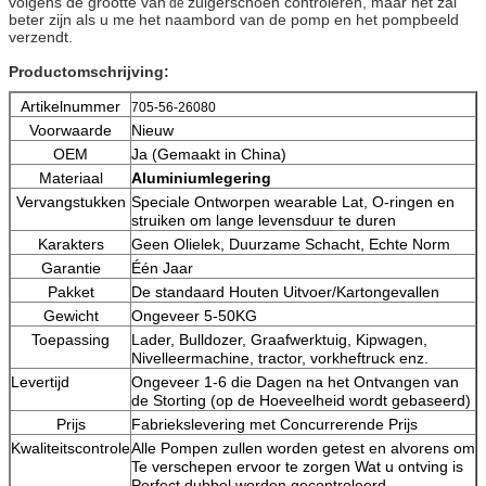
volgens de grootte van
zuigerschoen controleren, maar het zal
de
beter zijn als u me het naambord van de pomp en het pompbeeld
verzendt.
Productomschrijving:
Artikelnummer
705-56-26080
Voorwaarde
Nieuw
OEM
Ja (Gemaakt in China)
Materiaal
Aluminiumlegering
Vervangstukken
Speciale Ontworpen wearable Lat, O-ringen en
struiken om lange levensduur te duren
Karakters
Geen Olielek, Duurzame Schacht, Echte Norm
Garantie
Één Jaar
Pakket
De standaard Houten Uitvoer/Kartongevallen
Gewicht
Ongeveer 5-50KG
Toepassing
Lader, Bulldozer, Graafwerktuig, Kipwagen,
Nivelleermachine, tractor, vorkheftruck enz.
Levertijd
Ongeveer 1-6 die Dagen na het Ontvangen van
de Storting (op de Hoeveelheid wordt gebaseerd)
Prijs
Fabriekslevering met Concurrerende Prijs
Kwaliteitscontrole
Alle Pompen zullen worden getest en alvorens om
Te verschepen ervoor te zorgen Wat u ontving is
Perfect dubbel worden gecontroleerd.