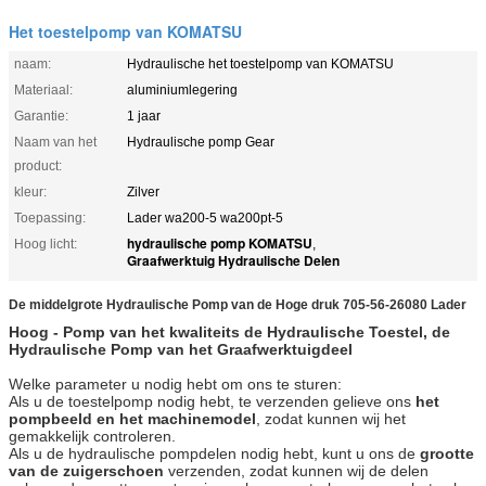
Het toestelpomp van KOMATSU
naam:
Hydraulische het toestelpomp van KOMATSU
Materiaal:
aluminiumlegering
Garantie:
1 jaar
Naam van het
Hydraulische pomp Gear
product:
kleur:
Zilver
Toepassing:
Lader wa200-5 wa200pt-5
hydraulische pomp KOMATSU
Hoog licht:
,
Graafwerktuig Hydraulische Delen
De middelgrote Hydraulische Pomp van de Hoge druk 705-56-26080 Lader
Hoog - Pomp van het kwaliteits de Hydraulische Toestel, de
Hydraulische Pomp van het Graafwerktuigdeel
Welke parameter u nodig hebt om ons te sturen:
Als u de toestelpomp nodig hebt, te verzenden gelieve ons
het
pompbeeld en het machinemodel
, zodat kunnen wij het
gemakkelijk controleren.
Als u de hydraulische pompdelen nodig hebt, kunt u ons de
grootte
van de zuigerschoen
verzenden, zodat kunnen wij de delen