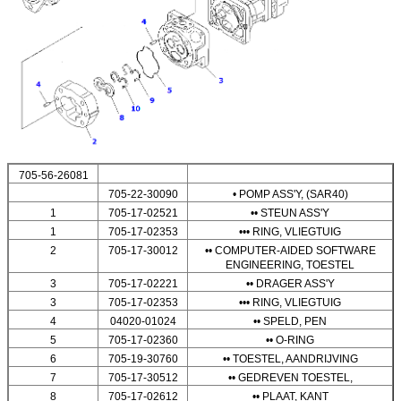
705-56-26081
705-22-30090
• POMP ASS'Y, (SAR40)
1
705-17-02521
•• STEUN ASS'Y
1
705-17-02353
••• RING, VLIEGTUIG
2
705-17-30012
•• COMPUTER-AIDED SOFTWARE
ENGINEERING, TOESTEL
3
705-17-02221
•• DRAGER ASS'Y
3
705-17-02353
••• RING, VLIEGTUIG
4
04020-01024
•• SPELD, PEN
5
705-17-02360
•• O-RING
6
705-19-30760
•• TOESTEL, AANDRIJVING
7
705-17-30512
•• GEDREVEN TOESTEL,
8
705-17-02612
•• PLAAT, KANT