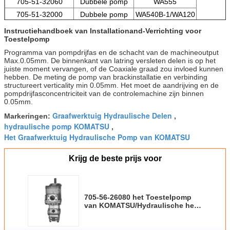
705-51-32060
Dubbele pomp
WA555
705-51-32000
Dubbele pomp
WA540B-1/WA120
Instructiehandboek van Installationand-Verrichting voor
Toestelpomp
Programma van pompdrijfas en de schacht van de machineoutput
Max.0.05mm. De binnenkant van latring versleten delen is op het
juiste moment vervangen, of de Coaxiale graad zou invloed kunnen
hebben. De meting de pomp van brackinstallatie en verbinding
structureert verticality min 0.05mm. Het moet de aandrijving en de
pompdrijfasconcentriciteit van de controlemachine zijn binnen
0.05mm.
Graafwerktuig Hydraulische Delen
Markeringen:
,
hydraulische pomp KOMATSU
,
Het Graafwerktuig Hydraulische Pomp van KOMATSU
Krijg de beste prijs voor
705-56-26080 het Toestelpomp
van KOMATSU/Hydraulische het
Toestelpomp van de Wiellader