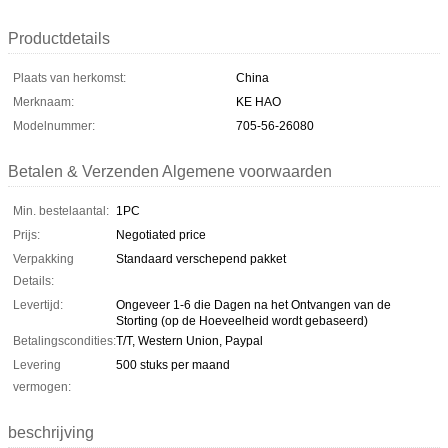
Productdetails
Plaats van herkomst:
China
Merknaam:
KE HAO
Modelnummer:
705-56-26080
Betalen & Verzenden Algemene voorwaarden
Min. bestelaantal:
1PC
Prijs:
Negotiated price
Verpakking
Standaard verschepend pakket
Details:
Levertijd:
Ongeveer 1-6 die Dagen na het Ontvangen van de
Storting (op de Hoeveelheid wordt gebaseerd)
Betalingscondities:
T/T, Western Union, Paypal
Levering
500 stuks per maand
vermogen:
beschrijving