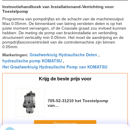
705-56-34630
Drievoudige
Hd465-7
Instructiehandboek van Installationand-Verrichting voor
toestelpomp
Toestelpomp
705-56-44090
Drievoudige
Hm350-1/hd785-7
Programma van pompdrijfas en de schacht van de machineoutput
toestelpomp
Max.0.05mm. De binnenkant van latring versleten delen is op het
705-95-03020
Dubbele pomp
HD465-0C
juiste moment vervangen, of de Coaxiale graad zou invloed kunnen
hebben. De meting de pomp van brackinstallatie en verbinding
705-95-07100
Drievoudige
HD465-0C
structureert verticality min 0.05mm. Het moet de aandrijving en de
toestelpomp
pompdrijfasconcentriciteit van de controlemachine zijn binnen
0.05mm.
Graafwerktuig Hydraulische Delen
Markeringen:
,
hydraulische pomp KOMATSU
,
Het Graafwerktuig Hydraulische Pomp van KOMATSU
Krijg de beste prijs voor
705-52-31210 het Toestelpomp
van
KOMATSU/Stortplaatsvrachtwagen
hm350-1 Hydraulische Pomp
Doorgaan