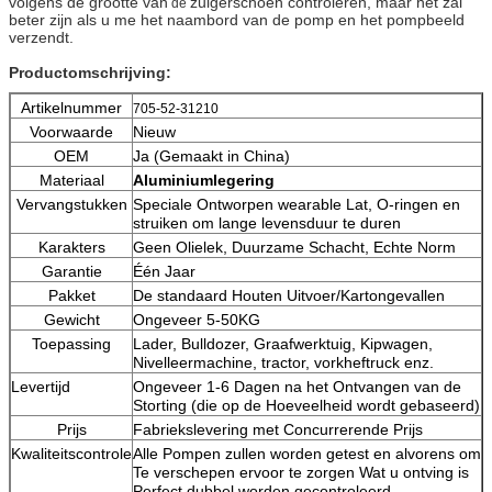
volgens de grootte van
zuigerschoen controleren, maar het zal
de
beter zijn als u me het naambord van de pomp en het pompbeeld
verzendt.
Productomschrijving:
Artikelnummer
705-52-31210
Voorwaarde
Nieuw
OEM
Ja (Gemaakt in China)
Materiaal
Aluminiumlegering
Vervangstukken
Speciale Ontworpen wearable Lat, O-ringen en
struiken om lange levensduur te duren
Karakters
Geen Olielek, Duurzame Schacht, Echte Norm
Garantie
Één Jaar
Pakket
De standaard Houten Uitvoer/Kartongevallen
Gewicht
Ongeveer 5-50KG
Toepassing
Lader, Bulldozer, Graafwerktuig, Kipwagen,
Nivelleermachine, tractor, vorkheftruck enz.
Levertijd
Ongeveer 1-6 Dagen na het Ontvangen van de
Storting (die op de Hoeveelheid wordt gebaseerd)
Prijs
Fabriekslevering met Concurrerende Prijs
Kwaliteitscontrole
Alle Pompen zullen worden getest en alvorens om
Te verschepen ervoor te zorgen Wat u ontving is
Perfect dubbel worden gecontroleerd.