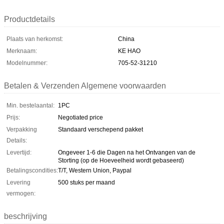
Productdetails
Plaats van herkomst:
China
Merknaam:
KE HAO
Modelnummer:
705-52-31210
Betalen & Verzenden Algemene voorwaarden
Min. bestelaantal:
1PC
Prijs:
Negotiated price
Verpakking
Standaard verschepend pakket
Details:
Levertijd:
Ongeveer 1-6 die Dagen na het Ontvangen van de
Storting (op de Hoeveelheid wordt gebaseerd)
Betalingscondities:
T/T, Western Union, Paypal
Levering
500 stuks per maand
vermogen:
beschrijving