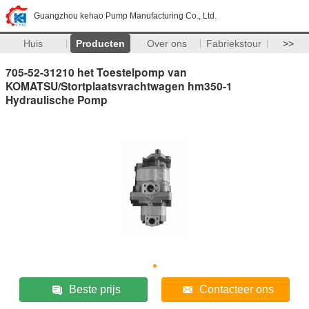
Guangzhou kehao Pump Manufacturing Co., Ltd.
Huis
Producten
Over ons
Fabriekstour
>>
705-52-31210 het Toestelpomp van
KOMATSU/Stortplaatsvrachtwagen hm350-1
Hydraulische Pomp
Beste prijs
Contacteer ons