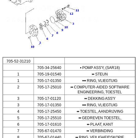
705-52-31210
705-34-25640
• POMP ASS'Y, (SAR18)
1
705-19-01540
•• STEUN
1
705-17-01350
••• RING, VLIEGTUIG
2
705-17-25010
•• COMPUTER-AIDED SOFTWARE
ENGINEERING, TOESTEL
3
705-17-01120
•• DEKKING ASS'Y
3
705-17-01350
••• RING, VLIEGTUIG
4
705-17-25450
•• TOESTEL, AANDRIJVING
5
705-17-25510
•• GEDREVEN TOESTEL,
6
705-17-01610
•• PLAAT, KANT
7
705-67-01470
•• VERBINDING
8
705-67-01440
•• RING, VEILIGHEIDSKOPIE