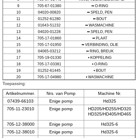
9
705-67-01380
•• O-RING
10
04020-00820
•• SPELD, PEN
11
01252-61280
•• BOUT
12
01643-51232
•• WASMACHINE
13
04020-01228
•• SPELD, PEN
14
705-17-01860
•• PLAAT
15
705-17-01950
•• VERBINDING, OLIE
16
04065-03212
•• RING, BREUK
17
705-19-01330
• KOPPELING
18
705-17-03381
• O-RING
19
01252-61445
• BOUT
20
705-17-04980
• WASMACHINE
Toepassing:
Artikelnummer.
Nrs. van Pomp
Machine Nr.
07439-66103
Enige pomp
Hd325
705-11-23010
Enige pomp
HD205/HD255/HD320
HD325/HD405/HD465
705-12-38000
Enige pomp
Hd325-6
705-12-38010
Enige pomp
Hd325-6