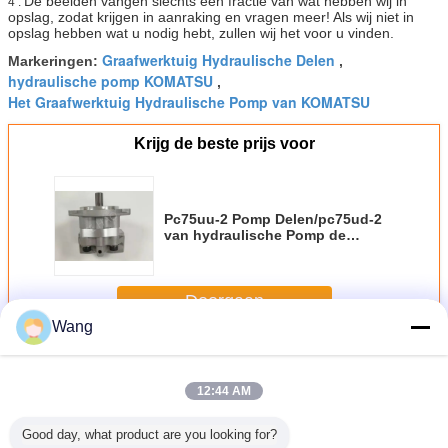
De beelden vangen slechts een fractie van wat hebben wij in
4 .
opslag, zodat krijgen in aanraking en vragen meer! Als wij niet in
opslag hebben wat u nodig hebt, zullen wij het voor u vinden.
Graafwerktuig Hydraulische Delen
Markeringen:
,
hydraulische pomp KOMATSU
,
Het Graafwerktuig Hydraulische Pomp van KOMATSU
Krijg de beste prijs voor
Pc75uu-2 Pomp Delen/pc75ud-2
van hydraulische Pomp de
Roterende Olie 705-40-01370
Doorgaan
Wang
Het toestelpomp van KOMATSU
Meer
12:44 AM
Good day, what product are you looking for?