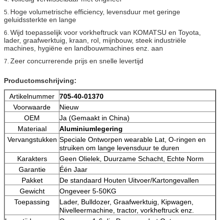
Hoge volumetrische efficiency, levensduur met geringe
5.
geluidssterkte en lange
Wijd toepasselijk voor vorkheftruck van KOMATSU en Toyota,
6.
lader, graafwerktuig, kraan, rol, mijnbouw, steek industriële
machines, hygiëne en landbouwmachines enz. aan
Zeer concurrerende prijs en snelle levertijd
7.
Productomschrijving:
Artikelnummer
705-40-01370
Voorwaarde
Nieuw
OEM
Ja (Gemaakt in China)
Materiaal
Aluminiumlegering
Vervangstukken
Speciale Ontworpen wearable Lat, O-ringen en
struiken om lange levensduur te duren
Karakters
Geen Olielek, Duurzame Schacht, Echte Norm
Garantie
Één Jaar
Pakket
De standaard Houten Uitvoer/Kartongevallen
Gewicht
Ongeveer 5-50KG
Toepassing
Lader, Bulldozer, Graafwerktuig, Kipwagen,
Nivelleermachine, tractor, vorkheftruck enz.