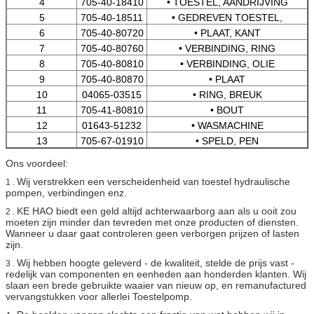
4
705-40-18410
• TOESTEL, AANDRIJVING
5
705-40-18511
• GEDREVEN TOESTEL,
6
705-40-80720
• PLAAT, KANT
7
705-40-80760
• VERBINDING, RING
8
705-40-80810
• VERBINDING, OLIE
9
705-40-80870
• PLAAT
10
04065-03515
• RING, BREUK
11
705-41-80810
• BOUT
12
01643-51232
• WASMACHINE
13
705-67-01910
• SPELD, PEN
Ons voordeel:
Wij verstrekken een verscheidenheid van toestel hydraulische
1 .
pompen, verbindingen enz.
KE HAO biedt een geld altijd achterwaarborg aan als u ooit zou
2 .
moeten zijn minder dan tevreden met onze producten of diensten.
Wanneer u daar gaat controleren geen verborgen prijzen of lasten
zijn.
Wij hebben hoogte geleverd - de kwaliteit, stelde de prijs vast -
3 .
redelijk van componenten en eenheden aan honderden klanten. Wij
slaan een brede gebruikte waaier van nieuw op, en remanufactured
vervangstukken voor allerlei Toestelpomp.