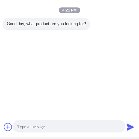
4:21 PM
Good day, what product are you looking for?
Gelieve te contacteren vriendelijk ons als u meer wilt kennen, en welkom toon
ons uw pompartikelnummers en foto's.
Wij zijn hier, en wachtend op u!
Graafwerktuig Hydraulische Delen
Markeringen:
,
hydraulische pomp KOMATSU
,
Chat
Vraag een offerte
Het Graafwerktuig Hydraulische Pomp van KOMATSU