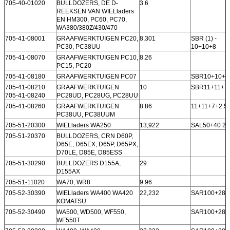
705-40-01020
BULLDOZERS, DE D-
3.6
REEKSEN VAN WIELladers
EN HM300, PC60, PC70,
WA380/380Z/430/470
705-41-08001
GRAAFWERKTUIGEN PC20,
8,301
SBR (1) -
PC30, PC38UU
10+10+8
705-41-08070
GRAAFWERKTUIGEN PC10,
8.26
PC15, PC20
705-41-08180
GRAAFWERKTUIGEN PC07
SBR10+10+6
705-41-08210
GRAAFWERKTUIGEN
10
SBR11+11+7+
705-41-08240
PC28UD, PC28UG, PC28UU
705-41-08260
GRAAFWERKTUIGEN
8.86
11+11+7+2.5
PC38UU, PC38UUM
705-51-20300
WIELladers WA250
13,922
SAL50+40 2+
705-51-20370
BULLDOZERS, CRN D60P,
D65E, D65EX, D65P, D65PX,
D70LE, D85E, D85ESS
705-51-30290
BULLDOZERS D155A,
29
D155AX
705-51-11020
WA70, WR8
9.96
705-52-30390
WIELladers WA400 WA420
22,232
SAR100+28
KOMATSU
705-52-30490
WA500, WD500, WF550,
SAR100+28 
WF550T