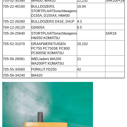
705-52-30390
WA400, WA420
22,232
SAR100+28
705-22-40160
BULLDOZERS,
16.04
STORTPLAATSvrachtwagens
D155A, D155AX, HM400
705-22-26260
BULLDOZERS D41E, D41P
4.3
704-12-26120
GD605A
6.5
705-34-25640
STORTPLAATSvrachtwagens
SAR18
HM350 KOMATSU
705-52-31070
GRAAFWERKTUIGEN
20,102
PC750 PC750SE PC800
PC800SE KOMATSU
705-56-26081
WIELladers WA200
21
WA200PT KOMATSU
705-55-34560
FORKLIT FD250
42
705-56-34240
WA420