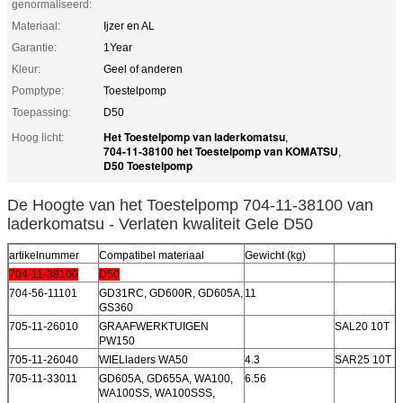
genormaliseerd:
Materiaal:
Ijzer en AL
Garantie:
1Year
Kleur:
Geel of anderen
Pomptype:
Toestelpomp
Toepassing:
D50
Het Toestelpomp van laderkomatsu
Hoog licht:
,
704-11-38100 het Toestelpomp van KOMATSU
,
D50 Toestelpomp
De Hoogte van het Toestelpomp 704-11-38100 van
laderkomatsu - Verlaten kwaliteit Gele D50
artikelnummer
Compatibel materiaal
Gewicht (kg)
704-11-38100
D50
704-56-11101
GD31RC, GD600R, GD605A,
11
GS360
705-11-26010
GRAAFWERKTUIGEN
SAL20 10T
PW150
705-11-26040
WIELladers WA50
4.3
SAR25 10T
705-11-33011
GD605A, GD655A, WA100,
6.56
WA100SS, WA100SSS,