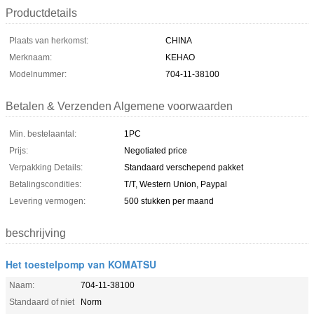
Productdetails
Plaats van herkomst:
CHINA
Merknaam:
KEHAO
Modelnummer:
704-11-38100
Betalen & Verzenden Algemene voorwaarden
Min. bestelaantal:
1PC
Prijs:
Negotiated price
Verpakking Details:
Standaard verschepend pakket
Betalingscondities:
T/T, Western Union, Paypal
Levering vermogen:
500 stukken per maand
beschrijving
Het toestelpomp van KOMATSU
Naam:
704-11-38100
Standaard of niet
Norm