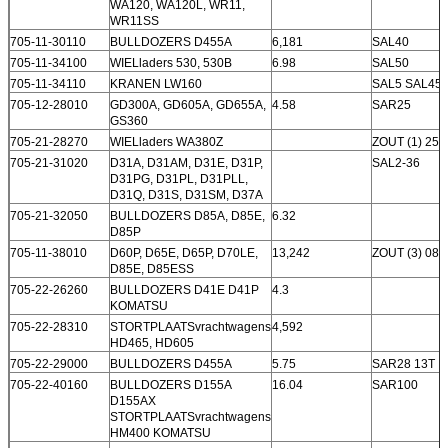
WA120, WA120L, WR11,
WR11SS
705-11-30110
BULLDOZERS D455A
6,181
SAL40
705-11-34100
WIELladers 530, 530B
6.98
SAL50
705-11-34110
KRANEN LW160
SAL5 SAL45
705-12-28010
GD300A, GD605A, GD655A,
4.58
SAR25
GS360
705-21-28270
WIELladers WA380Z
ZOUT (1) 25
705-21-31020
D31A, D31AM, D31E, D31P,
SAL2-36
D31PG, D31PL, D31PLL,
D31Q, D31S, D31SM, D37A
705-21-32050
BULLDOZERS D85A, D85E,
6.32
D85P
705-11-38010
D60P, D65E, D65P, D70LE,
13,242
ZOUT (3) 080
D85E, D85ESS
705-22-26260
BULLDOZERS D41E D41P
4.3
KOMATSU
705-22-28310
STORTPLAATSvrachtwagens
4,592
HD465, HD605
705-22-29000
BULLDOZERS D455A
5.75
SAR28 13T
705-22-40160
BULLDOZERS D155A
16.04
SAR100
D155AX
STORTPLAATSvrachtwagens
HM400 KOMATSU