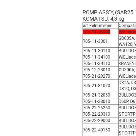
POMP ASS'Y, (SAR25 
KOMATSU: 4,3 kg
artikelnummer
Compatib
705-11-26040
WIELlad
GD605A,
705-11-33011
WA120, 
705-11-30110
BULLDO
705-11-34100
WIELlade
705-11-34110
KRANEN 
705-12-28010
GD300A,
705-21-28270
WIELlad
D31A, D3
705-21-31020
D31Q, D
705-21-32050
BULLDOZ
705-11-38010
D60P, D6
705-22-26260
BULLDOZ
705-22-28310
STORTPL
705-22-29000
BULLDO
BULLDOZ
705-22-40160
STORTP