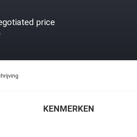
gotiated price
s
rijving
KENMERKEN