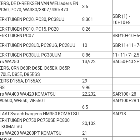
ERS, DE D-REEKSEN VAN WIELladers EN
3.6
PC60, PC70, WA380/380Z/430/470
SBR (1) -
RKTUIGEN PC20, PC30, PC38UU
8,301
10+10+8
RKTUIGEN PC10, PC15, PC20
8.26
ERKTUIGEN PC07
SBR10+10+6
RKTUIGEN PC28UD, PC28UG, PC28UU
10
SBR11+11+7
ERKTUIGEN PC38UU, PC38UUM
8.86
11+11+7+2.5
ers WA250
13,922
SAL50+40 2+
RS, CRN D60P, D65E, D65EX, D65P,
70LE, D85E, D85ESS
ERS D155A, D155AX
29
R8
9.96
ers WA400 WA420 KOMATSU
22,232
SAR100+28
WD500, WF550, WF550T
SAR100+28 1
6.5
LAATSvrachtwagens HM350 KOMATSU
SAR18
RKTUIGEN PC750 PC750SE PC800
20,102
E KOMATSU
ers WA200 WA200PT KOMATSU
21
 FD250
42