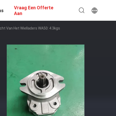
Vraag Een Offerte
ns
Aan
t Van Het Wielladers WA50: 4.3kgs