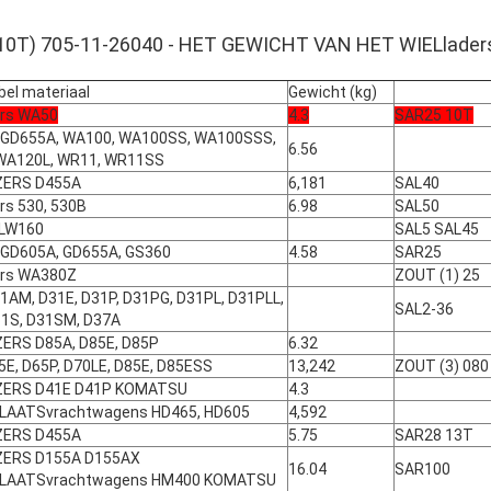
10T) 705-11-26040 - HET GEWICHT VAN HET WIELlade
el materiaal
Gewicht (kg)
ers WA50
4.3
SAR25 10T
 GD655A, WA100, WA100SS, WA100SSS,
6.56
WA120L, WR11, WR11SS
ZERS D455A
6,181
SAL40
rs 530, 530B
6.98
SAL50
LW160
SAL5 SAL45
 GD605A, GD655A, GS360
4.58
SAR25
ers WA380Z
ZOUT (1) 25
1AM, D31E, D31P, D31PG, D31PL, D31PLL,
SAL2-36
31S, D31SM, D37A
ERS D85A, D85E, D85P
6.32
5E, D65P, D70LE, D85E, D85ESS
13,242
ZOUT (3) 080
ERS D41E D41P KOMATSU
4.3
AATSvrachtwagens HD465, HD605
4,592
ZERS D455A
5.75
SAR28 13T
ERS D155A D155AX
16.04
SAR100
LAATSvrachtwagens HM400 KOMATSU