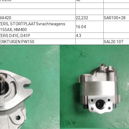
WA420
22,232
SAR100+28
ERS, STORTPLAATSvrachtwagens
16.04
D155AX, HM400
ERS D41E, D41P
4.3
ERKTUIGEN PW150
SAL20 10T