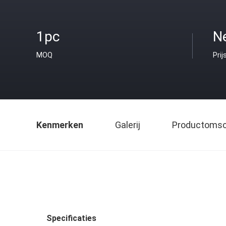
1pc
Ne
MOQ
Prij
Kenmerken
Galerij
Productomsch
Specificaties