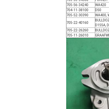
705-56-34240
WA420
704-11-38100
D50
705-52-30390
WA400, 
BULLDOZ
705-22-40160
D155A, 
705-22-26260
BULLDOZ
705-11-26010
GRAAFW