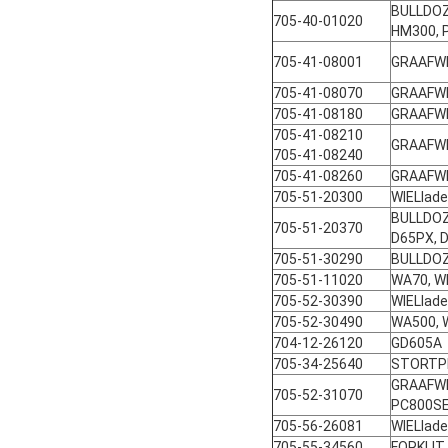
BULLDOZ
705-40-01020
HM300, 
705-41-08001
GRAAFWE
705-41-08070
GRAAFWE
705-41-08180
GRAAFW
705-41-08210
GRAAFWE
705-41-08240
705-41-08260
GRAAFW
705-51-20300
WIELlad
BULLDOZE
705-51-20370
D65PX, D
705-51-30290
BULLDOZ
705-51-11020
WA70, W
705-52-30390
WIELlad
705-52-30490
WA500, 
704-12-26120
GD605A
705-34-25640
STORTP
GRAAFWE
705-52-31070
PC800S
705-56-26081
WIELlad
705-55-34560
FORKLIT