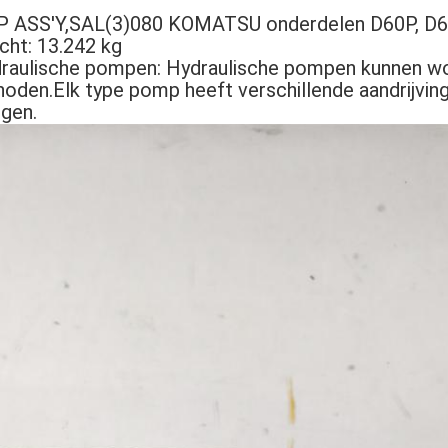
 ASS'Y,SAL(3)080 KOMATSU onderdelen D60P, D65
ht: 13.242 kg
ydraulische pompen: Hydraulische pompen kunnen w
thoden.Elk type pomp heeft verschillende aandrijv
gen.