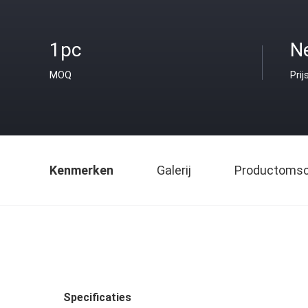
1pc
Ne
MOQ
Prij
Kenmerken
Galerij
Productomsch
Specificaties