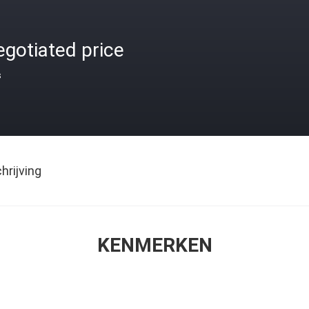
gotiated price
s
rijving
KENMERKEN