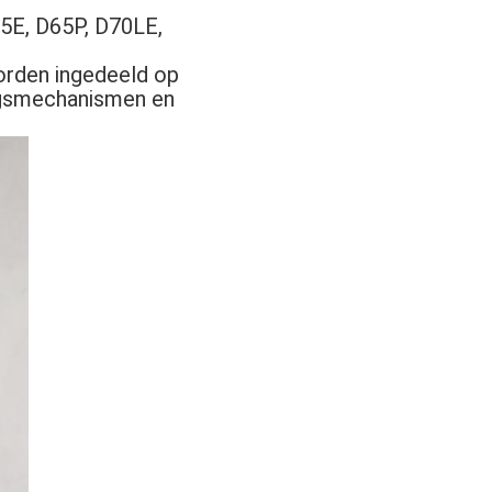
E, D65P, D70LE,
orden ingedeeld op
ingsmechanismen en