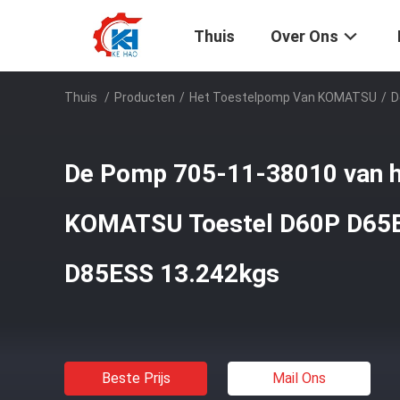
Thuis
Over Ons
Thuis
/
Producten
/
Het Toestelpomp Van KOMATSU
/
D
De Pomp 705-11-38010 van h
KOMATSU Toestel D60P D65
D85ESS 13.242kgs
Beste Prijs
Mail Ons