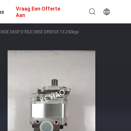
Vraag Een Offerte
ns
Aan
 D65E D65P D70LE D85E D85ESS 13.242kgs