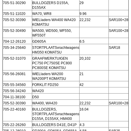
705-51-30290
BULLDOZERS D155A,
29
D155AX
705-51-11020
WA70, WR8
9.96
705-52-30390
WIELladers WA400 WA420
22,232
SAR100+28
KOMATSU
705-52-30490
WA500, WD500, WF550,
SAR100+28 
WF550T
704-12-26120
GD605A
6.5
705-34-25640
STORTPLAATSvrachtwagens
SAR18
HM350 KOMATSU
705-52-31070
GRAAFWERKTUIGEN
20,102
PC750 PC750SE PC800
PC800SE KOMATSU
705-56-26081
WIELladers WA200
21
WA200PT KOMATSU
705-55-34560
FORKLIT FD250
42
705-56-34240
WA420
704-11-38100
D50
705-52-30390
WA400, WA420
22,232
SAR100+28
705-22-40160
BULLDOZERS,
16.04
STORTPLAATSvrachtwagens
D155A, D155AX, HM400
705-22-26260
BULLDOZERS D41E, D41P
4.3
705-12-28010
GD300A, GD605A, GD655A,
4.58
SAR25