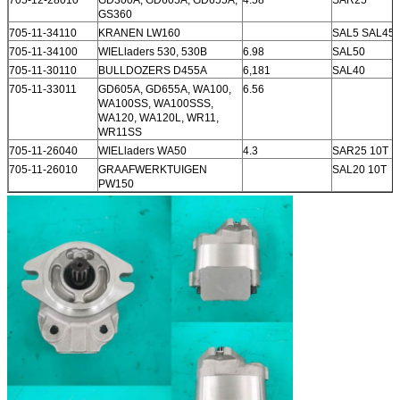
GS360
705-11-34110
KRANEN LW160
SAL5 SAL45
705-11-34100
WIELladers 530, 530B
6.98
SAL50
705-11-30110
BULLDOZERS D455A
6,181
SAL40
705-11-33011
GD605A, GD655A, WA100,
6.56
WA100SS, WA100SSS,
WA120, WA120L, WR11,
WR11SS
705-11-26040
WIELladers WA50
4.3
SAR25 10T
705-11-26010
GRAAFWERKTUIGEN
SAL20 10T
PW150