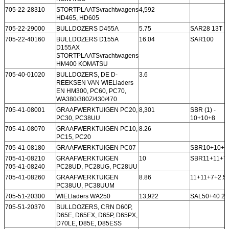
705-22-28310
STORTPLAATSvrachtwagens
4,592
HD465, HD605
705-22-29000
BULLDOZERS D455A
5.75
SAR28 13T
705-22-40160
BULLDOZERS D155A
16.04
SAR100
D155AX
STORTPLAATSvrachtwagens
HM400 KOMATSU
705-40-01020
BULLDOZERS, DE D-
3.6
REEKSEN VAN WIELladers
EN HM300, PC60, PC70,
WA380/380Z/430/470
705-41-08001
GRAAFWERKTUIGEN PC20,
8,301
SBR (1) -
PC30, PC38UU
10+10+8
705-41-08070
GRAAFWERKTUIGEN PC10,
8.26
PC15, PC20
705-41-08180
GRAAFWERKTUIGEN PC07
SBR10+10+6
705-41-08210
GRAAFWERKTUIGEN
10
SBR11+11+7+
705-41-08240
PC28UD, PC28UG, PC28UU
705-41-08260
GRAAFWERKTUIGEN
8.86
11+11+7+2.5
PC38UU, PC38UUM
705-51-20300
WIELladers WA250
13,922
SAL50+40 2+
705-51-20370
BULLDOZERS, CRN D60P,
D65E, D65EX, D65P, D65PX,
D70LE, D85E, D85ESS