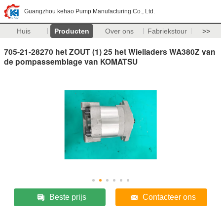
Guangzhou kehao Pump Manufacturing Co., Ltd.
Huis
Producten
Over ons
Fabriekstour
>>
705-21-28270 het ZOUT (1) 25 het Wielladers WA380Z van
de pompassemblage van KOMATSU
Beste prijs
Contacteer ons