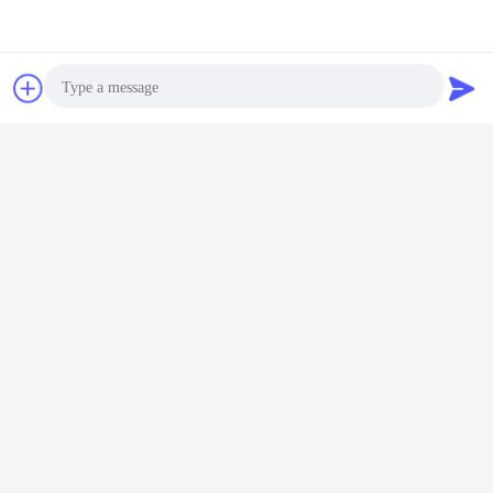
Chat
Vraag een offerte
aan
Photo
Video Call
Audio Call