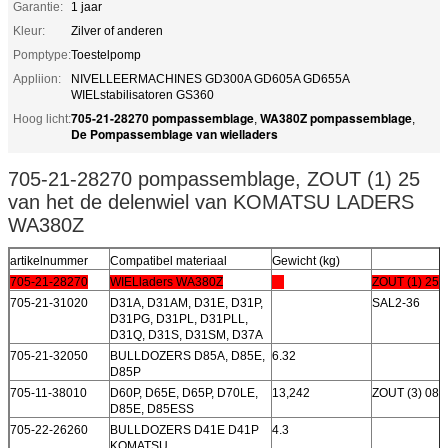
Garantie:
1 jaar
Kleur:
Zilver of anderen
Pomptype:
Toestelpomp
Appliion:
NIVELLEERMACHINES GD300A GD605A GD655A
WIELstabilisatoren GS360
705-21-28270 pompassemblage
WA380Z pompassemblage
Hoog licht:
,
,
De Pompassemblage van wielladers
705-21-28270 pompassemblage, ZOUT (1) 25
van het de delenwiel van KOMATSU LADERS
WA380Z
artikelnummer
Compatibel materiaal
Gewicht (kg)
705-21-28270
WIELladers WA380Z
ZOUT (1) 25
705-21-31020
D31A, D31AM, D31E, D31P,
SAL2-36
D31PG, D31PL, D31PLL,
D31Q, D31S, D31SM, D37A
705-21-32050
BULLDOZERS D85A, D85E,
6.32
D85P
705-11-38010
D60P, D65E, D65P, D70LE,
13,242
ZOUT (3) 080
D85E, D85ESS
705-22-26260
BULLDOZERS D41E D41P
4.3
KOMATSU