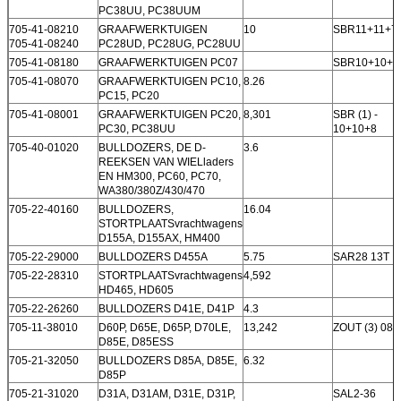
PC38UU, PC38UUM
705-41-08210
GRAAFWERKTUIGEN
10
SBR11+11+7+
705-41-08240
PC28UD, PC28UG, PC28UU
705-41-08180
GRAAFWERKTUIGEN PC07
SBR10+10+6
705-41-08070
GRAAFWERKTUIGEN PC10,
8.26
PC15, PC20
705-41-08001
GRAAFWERKTUIGEN PC20,
8,301
SBR (1) -
PC30, PC38UU
10+10+8
705-40-01020
BULLDOZERS, DE D-
3.6
REEKSEN VAN WIELladers
EN HM300, PC60, PC70,
WA380/380Z/430/470
705-22-40160
BULLDOZERS,
16.04
STORTPLAATSvrachtwagens
D155A, D155AX, HM400
705-22-29000
BULLDOZERS D455A
5.75
SAR28 13T
705-22-28310
STORTPLAATSvrachtwagens
4,592
HD465, HD605
705-22-26260
BULLDOZERS D41E, D41P
4.3
705-11-38010
D60P, D65E, D65P, D70LE,
13,242
ZOUT (3) 080
D85E, D85ESS
705-21-32050
BULLDOZERS D85A, D85E,
6.32
D85P
705-21-31020
D31A, D31AM, D31E, D31P,
SAL2-36