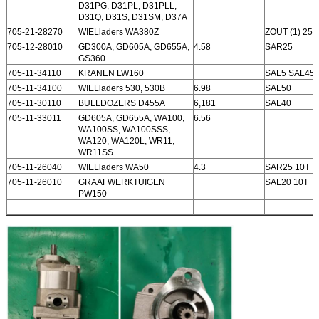
D31PG, D31PL, D31PLL,
D31Q, D31S, D31SM, D37A
705-21-28270
WIELladers WA380Z
ZOUT (1) 25
705-12-28010
GD300A, GD605A, GD655A,
4.58
SAR25
GS360
705-11-34110
KRANEN LW160
SAL5 SAL45
705-11-34100
WIELladers 530, 530B
6.98
SAL50
705-11-30110
BULLDOZERS D455A
6,181
SAL40
705-11-33011
GD605A, GD655A, WA100,
6.56
WA100SS, WA100SSS,
WA120, WA120L, WR11,
WR11SS
705-11-26040
WIELladers WA50
4.3
SAR25 10T
705-11-26010
GRAAFWERKTUIGEN
SAL20 10T
PW150