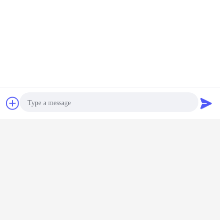
Chat
Vraag een offerte
aan
Photo
Video Call
Audio Call