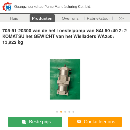
Guangzhou kehao Pump Manufacturing Co., Ltd.
Huis
Producten
Over ons
Fabriekstour
>>
705-51-20300 van de het Toestelpomp van SAL50+40 2+2
KOMATSU het GEWICHT van het Wielladers WA250:
13,922 kg
Beste prijs
Contacteer ons