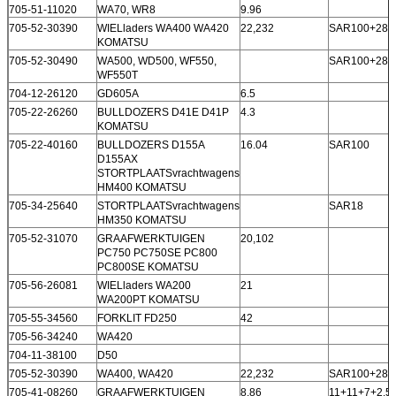
705-51-11020
WA70, WR8
9.96
705-52-30390
WIELladers WA400 WA420
22,232
SAR100+28
KOMATSU
705-52-30490
WA500, WD500, WF550,
SAR100+28 
WF550T
704-12-26120
GD605A
6.5
705-22-26260
BULLDOZERS D41E D41P
4.3
KOMATSU
705-22-40160
BULLDOZERS D155A
16.04
SAR100
D155AX
STORTPLAATSvrachtwagens
HM400 KOMATSU
705-34-25640
STORTPLAATSvrachtwagens
SAR18
HM350 KOMATSU
705-52-31070
GRAAFWERKTUIGEN
20,102
PC750 PC750SE PC800
PC800SE KOMATSU
705-56-26081
WIELladers WA200
21
WA200PT KOMATSU
705-55-34560
FORKLIT FD250
42
705-56-34240
WA420
704-11-38100
D50
705-52-30390
WA400, WA420
22,232
SAR100+28
705-41-08260
GRAAFWERKTUIGEN
8.86
11+11+7+2.5