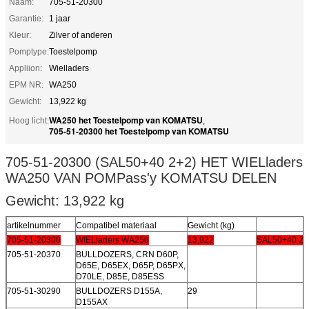
Naam:
705-51-20300
Garantie:
1 jaar
Kleur:
Zilver of anderen
Pomptype:
Toestelpomp
Appliion:
Wielladers
EPM NR:
WA250
Gewicht:
13,922 kg
WA250 het Toestelpomp van KOMATSU
Hoog licht:
,
705-51-20300 het Toestelpomp van KOMATSU
705-51-20300 (SAL50+40 2+2) HET WIELladers
WA250 VAN POMPass'y KOMATSU DELEN
Gewicht: 13,922 kg
artikelnummer
Compatibel materiaal
Gewicht (kg)
705-51-20300
WIELladers WA250
13,922
SAL50+40 2+
705-51-20370
BULLDOZERS, CRN D60P,
D65E, D65EX, D65P, D65PX,
D70LE, D85E, D85ESS
705-51-30290
BULLDOZERS D155A,
29
D155AX