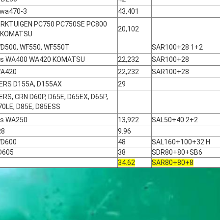
 wa470-3
43,401
RKTUIGEN PC750 PC750SE PC800
20,102
 KOMATSU
D500, WF550, WF550T
SAR100+28 1+2
ers WA400 WA420 KOMATSU
22,232
SAR100+28
WA420
22,232
SAR100+28
ERS D155A, D155AX
29
RS, CRN D60P, D65E, D65EX, D65P,
70LE, D85E, D85ESS
rs WA250
13,922
SAL50+40 2+2
R8
9.96
WD600
48
SAL160+100+32 H
D605
38
SDR80+80+SB6
34.62
SAR80+80+8