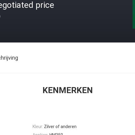
gotiated price
s
rijving
KENMERKEN
Kleur:
Zilver of anderen
Appliion:
HM350