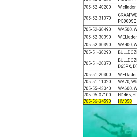
705-52-40280
Wiellader
GRAAFWE
705-52-31070
PC800SE
705-52-30490
WA500, W
705-52-30390
WIELlad
705-52-30390
WA400, 
705-51-30290
BULLDOZ
BULLDOZE
705-51-20370
D65PX, D
705-51-20300
WIELlade
705-51-11020
WA70, W
705-55-43040
WA600, 
705-95-07100
HD465, H
705-56-34590
HM350