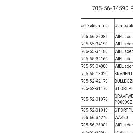
705-56-34590
artikelnummer
Compatib
705-56-26081
WIELlade
705-55-34190
WIELlade
705-55-34180
WIELlade
705-55-34160
WIELlade
705-55-34000
WIELlade
705-55-13020
KRANEN 
705-52-42170
BULLDOZ
705-52-31170
STORTPL
GRAAFWER
705-52-31070
PC800SE
705-52-31010
STORTPL
705-56-34240
WA420
705-56-26081
WIELlad
705-55-34560
FORKLIT 