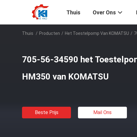
Thuis
Over Ons
Thuis
/
Producten
/
Het Toestelpomp Van KOMATSU
/
7
705-56-34590 het Toestelp
HM350 van KOMATSU
Beste Prijs
Mail Ons