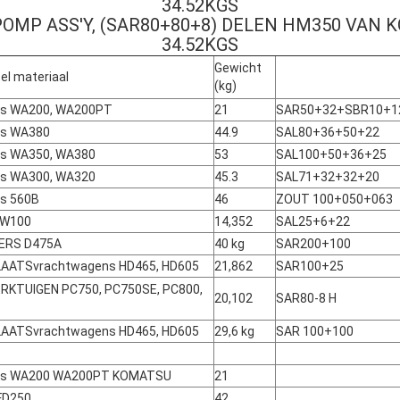
34.52KGS
 POMP ASS'Y, (SAR80+80+8) DELEN HM350 VAN
34.52KGS
Gewicht
el materiaal
(kg)
rs WA200, WA200PT
21
SAR50+32+SBR10+1
rs WA380
44.9
SAL80+36+50+22
rs WA350, WA380
53
SAL100+50+36+25
rs WA300, WA320
45.3
SAL71+32+32+20
rs 560B
46
ZOUT 100+050+063
LW100
14,352
SAL25+6+22
ERS D475A
40 kg
SAR200+100
AATSvrachtwagens HD465, HD605
21,862
SAR100+25
KTUIGEN PC750, PC750SE, PC800,
20,102
SAR80-8 H
AATSvrachtwagens HD465, HD605
29,6 kg
SAR 100+100
ers WA200 WA200PT KOMATSU
21
FD250
42