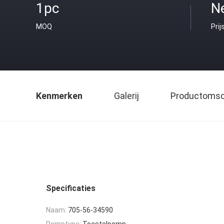
1pc
Ne
MOQ
Prij
Kenmerken
Galerij
Productomsch
Specificaties
Naam:
705-56-34590
Pomptype:
Toestelpomp