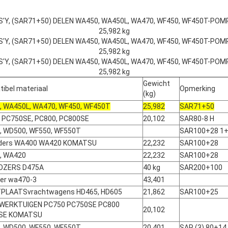
'Y, (SAR71+50) DELEN WA450, WA450L, WA470, WF450, WF450T-PO
25,982 kg
'Y, (SAR71+50) DELEN WA450, WA450L, WA470, WF450, WF450T-PO
25,982 kg
'Y, (SAR71+50) DELEN WA450, WA450L, WA470, WF450, WF450T-PO
25,982 kg
Gewicht
ibel materiaal
Opmerking
(kg)
 WA450L, WA470, WF450, WF450T
25,982
SAR71+50
 PC750SE, PC800, PC800SE
20,102
SAR80-8 H
, WD500, WF550, WF550T
SAR100+28 1
aders WA400 WA420 KOMATSU
22,232
SAR100+28
, WA420
22,232
SAR100+28
OZERS D475A
40 kg
SAR200+100
der wa470-3
43,401
PLAATSvrachtwagens HD465, HD605
21,862
SAR100+25
WERKTUIGEN PC750 PC750SE PC800
20,102
SE KOMATSU
, WD500, WF550, WF550T
20,401
SAR (3) 80+14