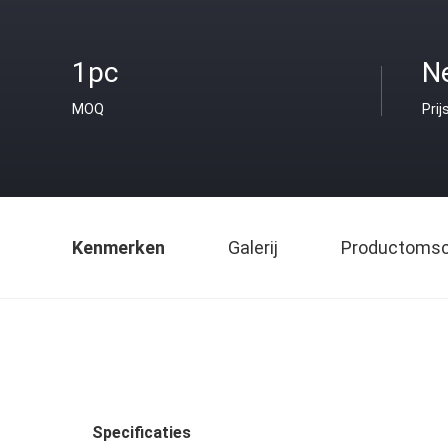
1pc
Ne
MOQ
Prij
Kenmerken
Galerij
Productomsch
Specificaties