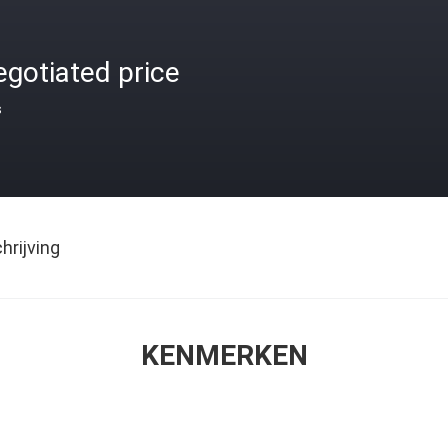
gotiated price
s
rijving
KENMERKEN