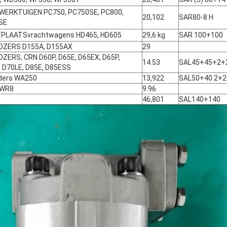
WERKTUIGEN PC750, PC750SE, PC800,
20,102
SAR80-8 H
SE
PLAATSvrachtwagens HD465, HD605
29,6 kg
SAR 100+100
OZERS D155A, D155AX
29
ZERS, CRN D60P, D65E, D65EX, D65P,
14.53
SAL45+45+2+
 D70LE, D85E, D85ESS
ders WA250
13,922
SAL50+40 2+2
 WR8
9.96
46,801
SAL140+140