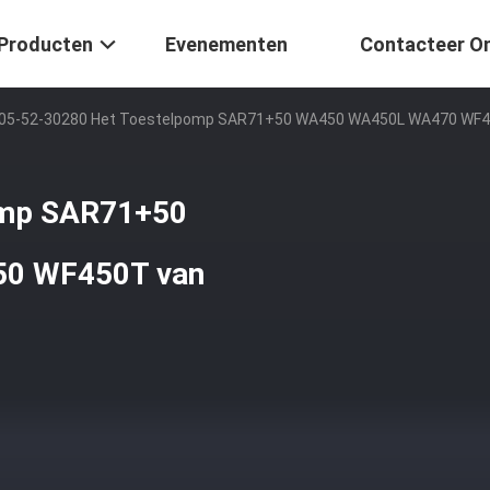
Producten
Evenementen
Contacteer O
05-52-30280 Het Toestelpomp SAR71+50 WA450 WA450L WA470 WF
omp SAR71+50
0 WF450T van