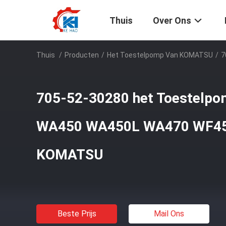
Thuis
Over Ons
Thuis
/
Producten
/
Het Toestelpomp Van KOMATSU
/
7
705-52-30280 het Toestelp
WA450 WA450L WA470 WF45
KOMATSU
Beste Prijs
Mail Ons