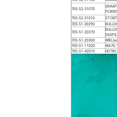
GRAAF
705-52-31070
PC800
705-52-31010
STORT
705-51-30290
BULLD
BULLDO
705-51-20370
D65PX,
705-51-20300
WIELla
705-51-11020
WA70,
705-51-42010
HD785