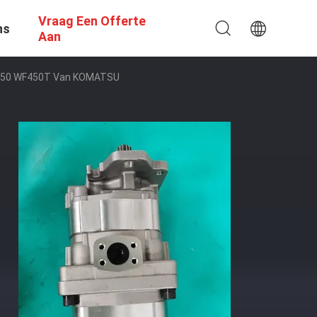
Vraag Een Offerte
ns
Aan
450 WF450T Van KOMATSU